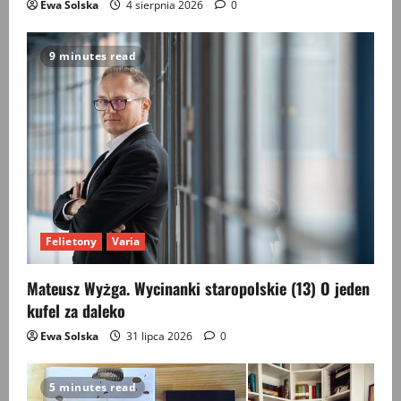
Ewa Solska
4 sierpnia 2026
0
9 minutes read
Felietony
Varia
Mateusz Wyżga. Wycinanki staropolskie (13) O jeden
kufel za daleko
Ewa Solska
31 lipca 2026
0
5 minutes read