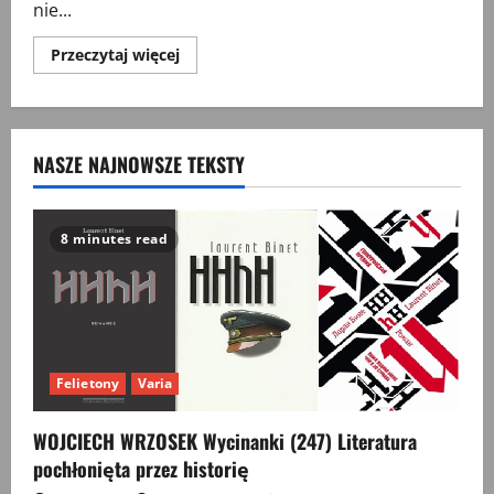
nie...
Przeczytaj
Przeczytaj więcej
więcej
o
„Na
ratunek
historii
amerykańskiej”.
NASZE NAJNOWSZE TEKSTY
Polityka
a
nauczanie
historii
w
USA
8 minutes read
Felietony
Varia
WOJCIECH WRZOSEK Wycinanki (247) Literatura
pochłonięta przez historię