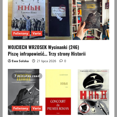
Felietony
Varia
WOJCIECH WRZOSEK Wycinanki (246)
Piszę infrapowieść… Trzy strony Historii
Ewa Solska
21 lipca 2026
0
7 minutes read
Felietony
Varia