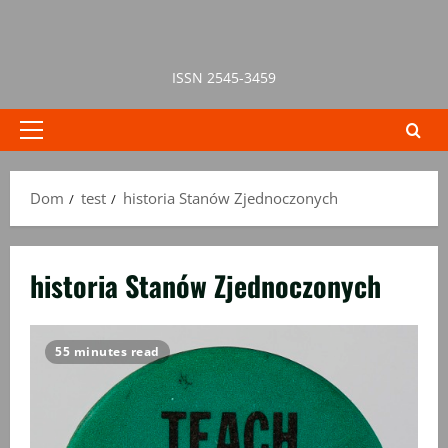
Przejdź
do
treści
ISSN 2545-3459
Menu
główne
Dom
test
historia Stanów Zjednoczonych
historia Stanów Zjednoczonych
55 minutes read