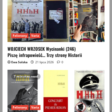
Felietony
Varia
WOJCIECH WRZOSEK Wycinanki (246)
Piszę infrapowieść… Trzy strony Historii
Ewa Solska
21 lipca 2026
0
7 minutes read
Felietony
Varia