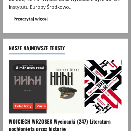
Instytutu Europy Środkowo...
Przeczytaj
Przeczytaj więcej
więcej
o
Historia,
misja
i
likwidacja
NASZE NAJNOWSZE TEKSTY
Instytutu
Europy
Środkowo-
Wschodniej.
Rozmowa
z
8 minutes read
dyrektorem
prof.
Mirosławem
Filipowiczem
Felietony
Varia
WOJCIECH WRZOSEK Wycinanki (247) Literatura
pochłonięta przez historię