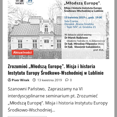
i
historia
Instytutu
Europy
Środkowo-
Wschodniej
w
Lublinie
Aktualności
Zrozumieć „Młodszą Europę”. Misja i historia
Instytutu Europy Środkowo-Wschodniej w Lublinie
Piotr Witek
13 kwietnia 2019
0
Szanowni Państwo, Zapraszamy na VI
interdyscyplinarne seminarium pt. Zrozumieć
„Młodszą Europę”. Misja i historia Instytutu Europy
Środkowo-Wschodniej...