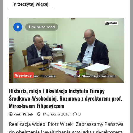
Przeczytaj
Przeczytaj więcej
więcej
o
Zrozumieć
„Młodszą
Europę”.
1 minute read
Misja
i
historia
Instytutu
Europy
Środkowo-
Wschodniej
w
Lublinie
Wywiady
Historia, misja i likwidacja Instytutu Europy
Środkowo-Wschodniej. Rozmowa z dyrektorem prof.
Mirosławem Filipowiczem
Piotr Witek
14 grudnia 2018
0
Realizacja wideo: Piotr Witek Zapraszamy Państwa
do obejrzenia i wysłuchania wywiadu z dyrektorem