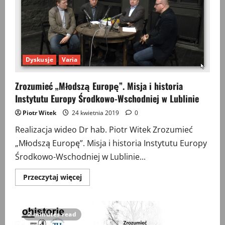
Dyskusje
Varia
Zrozumieć „Młodszą Europę”. Misja i historia
Instytutu Europy Środkowo-Wschodniej w Lublinie
Piotr Witek
24 kwietnia 2019
0
Realizacja wideo Dr hab. Piotr Witek Zrozumieć
„Młodszą Europę”. Misja i historia Instytutu Europy
Środkowo-Wschodniej w Lublinie...
Przeczytaj
Przeczytaj więcej
więcej
o
Zrozumieć
„Młodszą
Europę”.
2 minutes read
Misja