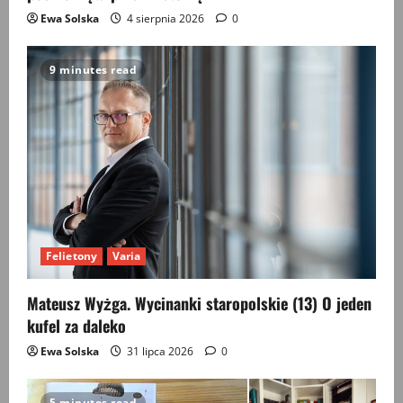
Ewa Solska
4 sierpnia 2026
0
9 minutes read
Felietony
Varia
Mateusz Wyżga. Wycinanki staropolskie (13) O jeden
kufel za daleko
Ewa Solska
31 lipca 2026
0
5 minutes read