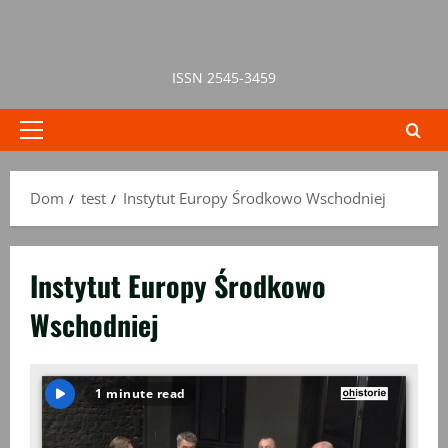
Przejdź
do
treści
ISSN 2545-3459
Menu
główne
Dom
test
Instytut Europy Środkowo Wschodniej
Instytut Europy Środkowo
Wschodniej
1 minute read