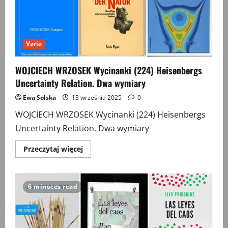
(The
Cultural
Indeterminacy
Principle)
Varia
WOJCIECH WRZOSEK Wycinanki (224) Heisenbergs
Uncertainty Relation. Dwa wymiary
Ewa Solska
13 września 2025
0
WOJCIECH WRZOSEK Wycinanki (224) Heisenbergs
Uncertainty Relation. Dwa wymiary
Przeczytaj
Przeczytaj więcej
więcej
o
WOJCIECH
WRZOSEK
Wycinanki
6 minutes read
(224)
Heisenbergs
Uncertainty
Relation.
Dwa
wymiary