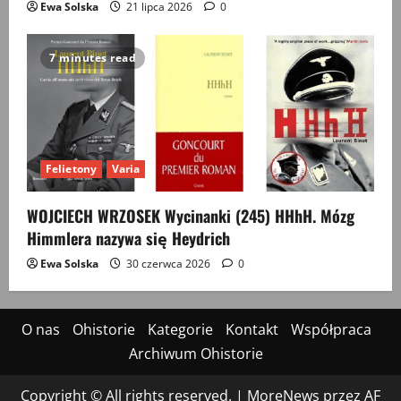
Ewa Solska
21 lipca 2026
0
7 minutes read
Felietony
Varia
WOJCIECH WRZOSEK Wycinanki (245) HHhH. Mózg
Himmlera nazywa się Heydrich
Ewa Solska
30 czerwca 2026
0
O nas
Ohistorie
Kategorie
Kontakt
Współpraca
Archiwum Ohistorie
Copyright © All rights reserved.
|
MoreNews
przez AF