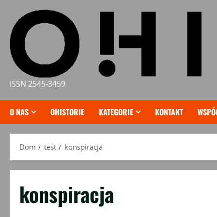
Przejdź
do
treści
ISSN 2545-3459
O NAS
OHISTORIE
KATEGORIE
KONTAKT
WSPÓ
Dom
test
konspiracja
konspiracja