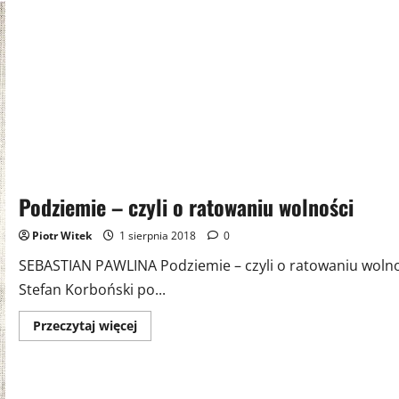
Podziemie – czyli o ratowaniu wolności
Piotr Witek
1 sierpnia 2018
0
SEBASTIAN PAWLINA Podziemie – czyli o ratowaniu wolno
Stefan Korboński po...
Przeczytaj
Przeczytaj więcej
więcej
o
Podziemie
–
czyli