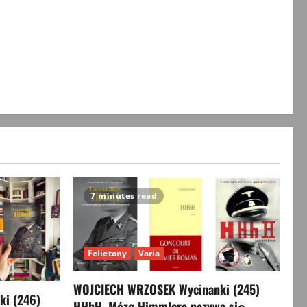
7 minutes read
Felietony
Varia
WOJCIECH WRZOSEK Wycinanki (245)
i (246)
HHhH. Mózg Himmlera nazywa się