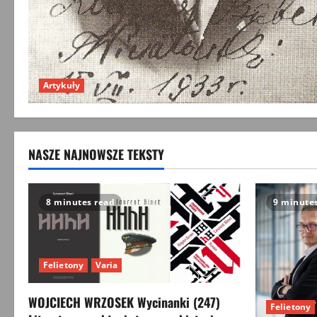
Artykuły
NASZE NAJNOWSZE TEKSTY
8 minutes read
9 minute
Felietony
Varia
WOJCIECH WRZOSEK Wycinanki (247)
Felietony