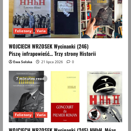
Felietony
Varia
WOJCIECH WRZOSEK Wycinanki (246)
Piszę infrapowieść… Trzy strony Historii
Ewa Solska
21 lipca 2026
0
7 minutes read
Felietony
Varia
WOJCIECH WRZOSEK Wycinanki (245) HHhH. Mózg