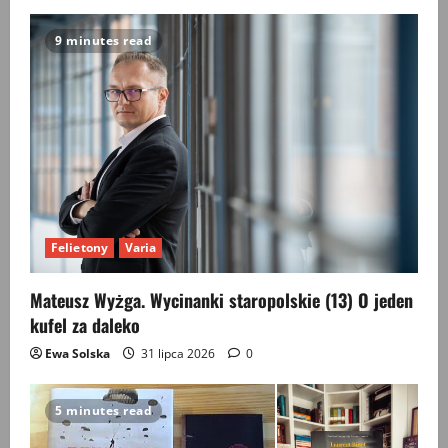
9 minutes read
Felietony
Varia
Mateusz Wyżga. Wycinanki staropolskie (13) O jeden
kufel za daleko
Ewa Solska
31 lipca 2026
0
5 minutes read