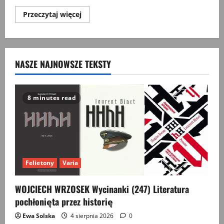
Przeczytaj
Przeczytaj więcej
więcej
o
Black
Lives
Matter,
czyli
NASZE NAJNOWSZE TEKSTY
ile
warte
jest
ludzkie
życie
8 minutes read
Felietony
Varia
WOJCIECH WRZOSEK Wycinanki (247) Literatura
pochłonięta przez historię
Ewa Solska
4 sierpnia 2026
0