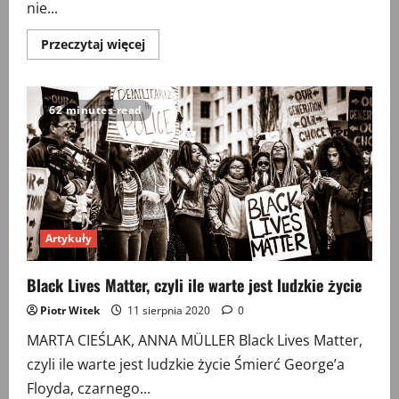
nie...
Przeczytaj
Przeczytaj więcej
więcej
o
„Na
ratunek
historii
62 minutes read
amerykańskiej”.
Polityka
a
nauczanie
historii
w
USA
Artykuły
Black Lives Matter, czyli ile warte jest ludzkie życie
Piotr Witek
11 sierpnia 2020
0
MARTA CIEŚLAK, ANNA MÜLLER Black Lives Matter,
czyli ile warte jest ludzkie życie Śmierć George’a
Floyda, czarnego...