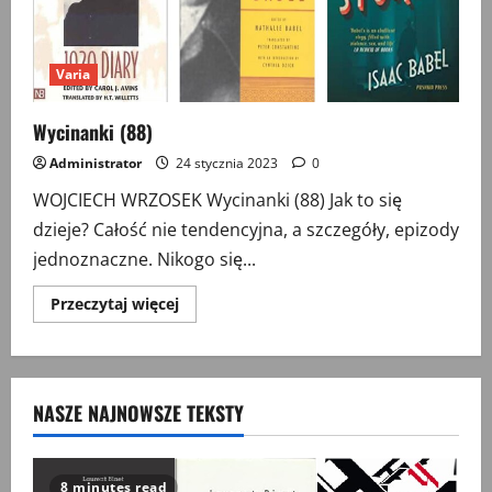
Varia
Wycinanki (88)
Administrator
24 stycznia 2023
0
WOJCIECH WRZOSEK Wycinanki (88) Jak to się
dzieje? Całość nie tendencyjna, a szczegóły, epizody
jednoznaczne. Nikogo się...
Przeczytaj
Przeczytaj więcej
więcej
o
Wycinanki
(88)
NASZE NAJNOWSZE TEKSTY
8 minutes read