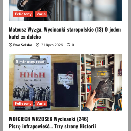
Felietony
Varia
Mateusz Wyżga. Wycinanki staropolskie (13) O jeden
kufel za daleko
Ewa Solska
31 lipca 2026
0
5 minutes read
Felietony
Varia
WOJCIECH WRZOSEK Wycinanki (246)
Piszę infrapowieść… Trzy strony Historii