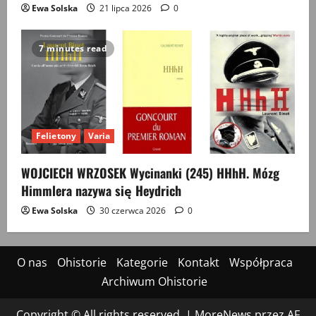
Ewa Solska
21 lipca 2026
0
7 minutes read
Felietony
Varia
WOJCIECH WRZOSEK Wycinanki (245) HHhH. Mózg
Himmlera nazywa się Heydrich
Ewa Solska
30 czerwca 2026
0
O nas
Ohistorie
Kategorie
Kontakt
Współpraca
Archiwum Ohistorie
Copyright © All rights reserved.
|
MoreNews
przez AF