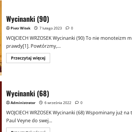
Wycinanki (90)
Piotr Witek
7 lutego 2023
0
WOJCIECH WRZOSEK Wycinanki (90) To nie monoteizm może 
prawdy[1]. Powtórzmy,...
Przeczytaj
Przeczytaj więcej
więcej
o
Wycinanki
(90)
Wycinanki (68)
Administrator
6 września 2022
0
WOJCIECH WRZOSEK Wycinanki (68) Wspominany już na ty
Paul Veyne do swej...