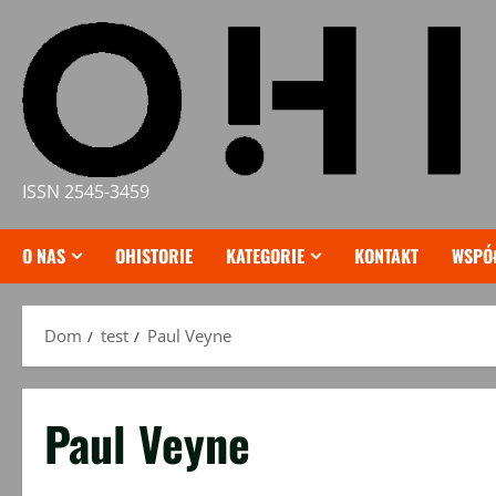
Przejdź
do
treści
ISSN 2545-3459
O NAS
OHISTORIE
KATEGORIE
KONTAKT
WSPÓ
Dom
test
Paul Veyne
Paul Veyne