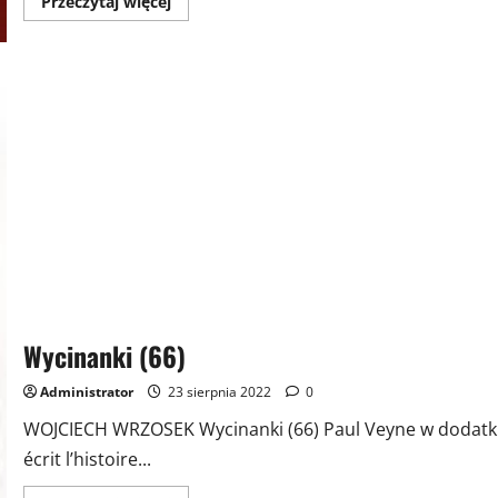
Przeczytaj
Przeczytaj więcej
więcej
o
Wycinanki
(68)
Wycinanki (66)
Administrator
23 sierpnia 2022
0
WOJCIECH WRZOSEK Wycinanki (66) Paul Veyne w dodatk
écrit l’histoire...