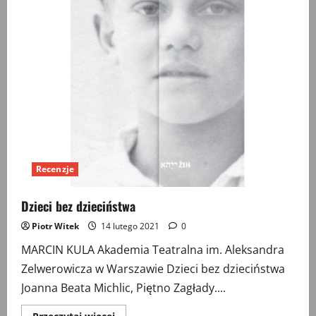
Recenzje
Dzieci bez dzieciństwa
Piotr Witek
14 lutego 2021
0
MARCIN KULA Akademia Teatralna im. Aleksandra
Zelwerowicza w Warszawie Dzieci bez dzieciństwa
Joanna Beata Michlic, Piętno Zagłady....
Przeczytaj