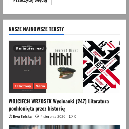
Przeczytaj więcej
więcej
o
Dzieci
bez
dzieciństwa
NASZE NAJNOWSZE TEKSTY
8 minutes read
Felietony
Varia
WOJCIECH WRZOSEK Wycinanki (247) Literatura
pochłonięta przez historię
Ewa Solska
4 sierpnia 2026
0