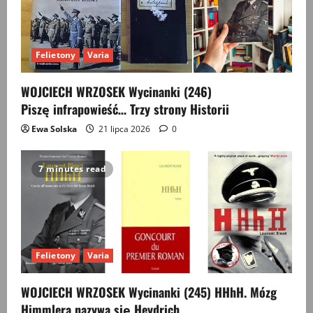
Felietony
Varia
WOJCIECH WRZOSEK Wycinanki (246)
Piszę infrapowieść… Trzy strony Historii
Ewa Solska
21 lipca 2026
0
7 minutes read
Felietony
Varia
WOJCIECH WRZOSEK Wycinanki (245) HHhH. Mózg
Himmlera nazywa się Heydrich