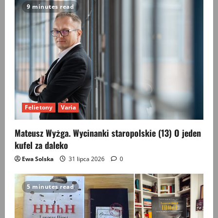
9 minutes read
Felietony
Varia
Mateusz Wyżga. Wycinanki staropolskie (13) O jeden
kufel za daleko
Ewa Solska
31 lipca 2026
0
5 minutes read