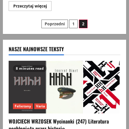
Przeczytaj
Przeczytaj więcej
więcej
o
Projekt
Stronicowanie
historii
Poprzedni
1
2
jako
dyscypliny
wpisów
–
czy
wielki?
NASZE NAJNOWSZE TEKSTY
8 minutes read
Felietony
Varia
WOJCIECH WRZOSEK Wycinanki (247) Literatura
pochłonięta przez historię