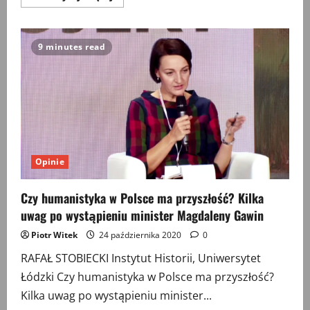
więcej
o
Konserwatyzm
afirmatywny
i
9 minutes read
historia
Opinie
Czy humanistyka w Polsce ma przyszłość? Kilka
uwag po wystąpieniu minister Magdaleny Gawin
Piotr Witek
24 października 2020
0
RAFAŁ STOBIECKI Instytut Historii, Uniwersytet
Łódzki Czy humanistyka w Polsce ma przyszłość?
Kilka uwag po wystąpieniu minister...