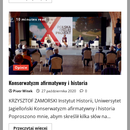
więcej
o
Humanista
znacjonalizowany
10 minutes read
Opinie
Konserwatyzm afirmatywny i historia
Piotr Witek
27 października 2020
0
KRZYSZTOF ZAMORSKI Instytut Historii, Uniwersytet
Jagielloński Konserwatyzm afirmatywny i historia
Poproszono mnie, abym skreślił kilka słów na...
Przeczytaj
Przeczytaj więcej