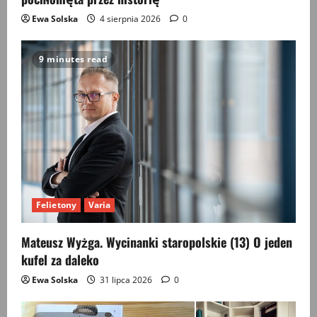
Ewa Solska
4 sierpnia 2026
0
9 minutes read
Felietony
Varia
Mateusz Wyżga. Wycinanki staropolskie (13) O jeden
kufel za daleko
Ewa Solska
31 lipca 2026
0