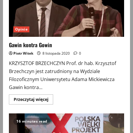
Opinie
Gawin kontra Gowin
Piotr Witek
8 listopada 2020
0
KRZYSZTOF BRZECHCZYN Prof. dr hab. Krzysztof
Brzechczyn jest zatrudniony na Wydziale
Filozoficznym Uniwersytetu Adama Mickiewicza
Gawin kontra...
Przeczytaj
Przeczytaj więcej
więcej
o
Gawin
kontra
Gowin
16 minutes read