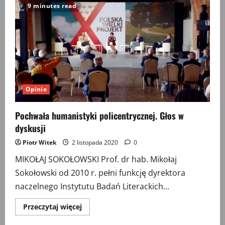
nam
9 minutes read
się
nie
upiecze.
Raczej
zostaniemy
upieczeni.
Chyba
że
spełni
się
hasło
rewolty:
Opinie
Kot
może
zostać…
Pochwała humanistyki policentrycznej. Głos w
dyskusji
Piotr Witek
2 listopada 2020
0
MIKOŁAJ SOKOŁOWSKI Prof. dr hab. Mikołaj
Sokołowski od 2010 r. pełni funkcję dyrektora
naczelnego Instytutu Badań Literackich...
Przeczytaj
Przeczytaj więcej
więcej
o