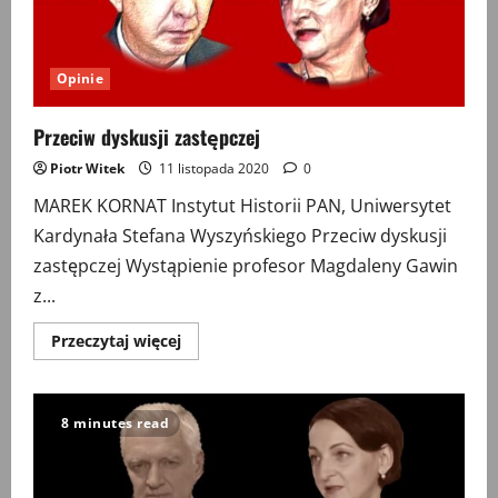
Opinie
Przeciw dyskusji zastępczej
Piotr Witek
11 listopada 2020
0
MAREK KORNAT Instytut Historii PAN, Uniwersytet
Kardynała Stefana Wyszyńskiego Przeciw dyskusji
zastępczej Wystąpienie profesor Magdaleny Gawin
z...
Przeczytaj
Przeczytaj więcej
więcej
o
Przeciw
dyskusji
zastępczej
8 minutes read