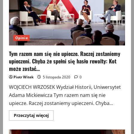
Opinie
Tym razem nam się nie upiecze. Raczej zostaniemy
upieczeni. Chyba że spełni się hasło rewolty: Kot
może zostać…
Piotr Witek
5 listopada 2020
0
WOJCIECH WRZOSEK Wydział Historii, Uniwersytet
Adama Mickiewicza Tym razem nam się nie
upiecze. Raczej zostaniemy upieczeni. Chyba...
Przeczytaj
Przeczytaj więcej
więcej
o
Tym
razem