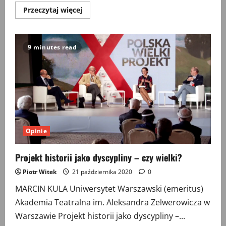
Przeczytaj
Przeczytaj więcej
więcej
o
Czy
humanistyka
w
9 minutes read
Polsce
ma
przyszłość?
Kilka
uwag
po
wystąpieniu
minister
Magdaleny
Gawin
Opinie
Projekt historii jako dyscypliny – czy wielki?
Piotr Witek
21 października 2020
0
MARCIN KULA Uniwersytet Warszawski (emeritus)
Akademia Teatralna im. Aleksandra Zelwerowicza w
Warszawie Projekt historii jako dyscypliny –...