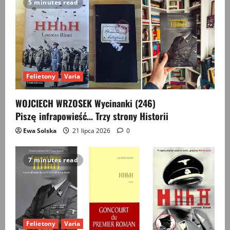
5 minutes read
Felietony
Varia
WOJCIECH WRZOSEK Wycinanki (246)
Piszę infrapowieść… Trzy strony Historii
Ewa Solska
21 lipca 2026
0
7 minutes read
Felietony
Varia