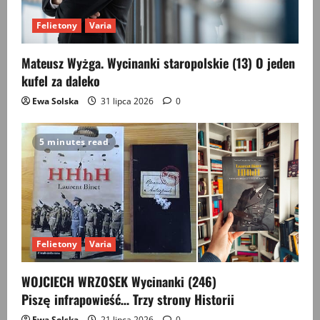
Felietony
Varia
Mateusz Wyżga. Wycinanki staropolskie (13) O jeden
kufel za daleko
Ewa Solska
31 lipca 2026
0
5 minutes read
Felietony
Varia
WOJCIECH WRZOSEK Wycinanki (246)
Piszę infrapowieść… Trzy strony Historii
Ewa Solska
21 lipca 2026
0