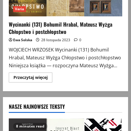
Varia
Wycinanki (131) Bohumil Hrabal, Mateusz Wyżga
Chłopstwo i postchłopstwo
Ewa Solska
28 listopada 2023
0
WOJCIECH WRZOSEK Wycinanki (131) Bohumil
Hrabal, Mateusz Wyżga Chłopstwo i postchłopstwo
Niniejsza książka — rozpoczyna Mateusz Wyżga...
Przeczytaj
Przeczytaj więcej
więcej
o
Wycinanki
(131)
Bohumil
Hrabal,
NASZE NAJNOWSZE TEKSTY
Mateusz
Wyżga
Chłopstwo
i
postchłopstwo
8 minutes read