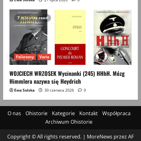
7 minutes read
Felietony
Varia
WOJCIECH WRZOSEK Wycinanki (245) HHhH. Mózg
Himmlera nazywa się Heydrich
Ewa Solska
30 czerwca 2026
0
O nas
Ohistorie
Kategorie
Kontakt
Współpraca
Archiwum Ohistorie
Copyright © All rights reserved.
|
MoreNews
przez AF