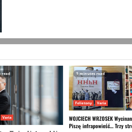
s read
5 minutes read
Felietony
Varia
WOJCIECH WRZOSEK Wycinank
Varia
Piszę infrapowieść… Trzy str