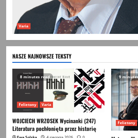
Varia
NASZE NAJNOWSZE TEKSTY
8 minutes read
9 minute
Felietony
Varia
WOJCIECH WRZOSEK Wycinanki (247)
Felietony
Literatura pochłonięta przez historię
Ewa Solska
4 sierpnia 2026
0