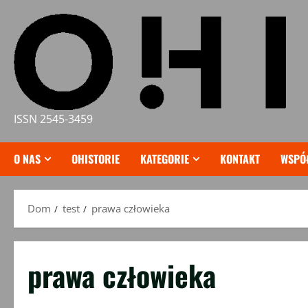
Przejdź
do
treści
ISSN 2545-3459
O NAS
OHISTORIE
KATEGORIE
KONTAKT
WSPÓ
Dom
test
prawa człowieka
prawa człowieka