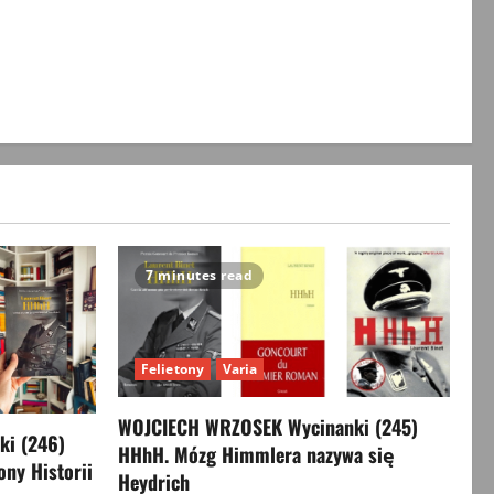
7 minutes read
Felietony
Varia
WOJCIECH WRZOSEK Wycinanki (245)
i (246)
HHhH. Mózg Himmlera nazywa się
ony Historii
Heydrich