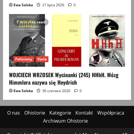
Ewa Solska
21 lipca 2026
0
7 minutes read
Felietony
Varia
WOJCIECH WRZOSEK Wycinanki (245) HHhH. Mózg
Himmlera nazywa się Heydrich
Ewa Solska
30 czerwca 2026
0
O nas
Ohistorie
Kategorie
Kontakt
Współpraca
Archiwum Ohistorie