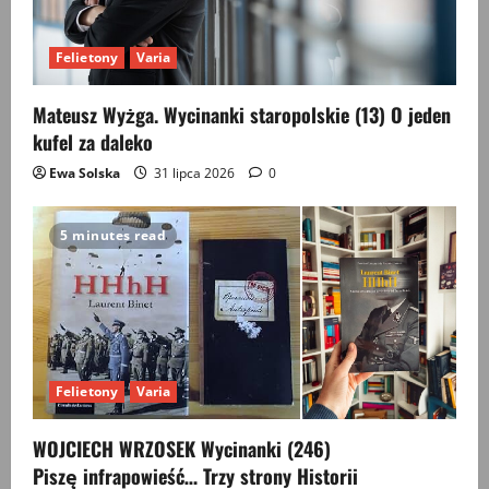
Felietony
Varia
Mateusz Wyżga. Wycinanki staropolskie (13) O jeden
kufel za daleko
Ewa Solska
31 lipca 2026
0
5 minutes read
Felietony
Varia
WOJCIECH WRZOSEK Wycinanki (246)
Piszę infrapowieść… Trzy strony Historii