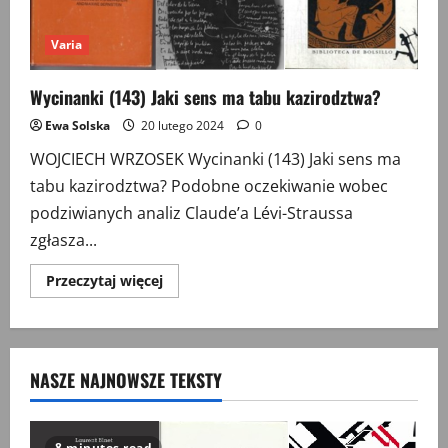
Varia
Wycinanki (143) Jaki sens ma tabu kazirodztwa?
Ewa Solska
20 lutego 2024
0
WOJCIECH WRZOSEK Wycinanki (143) Jaki sens ma
tabu kazirodztwa? Podobne oczekiwanie wobec
podziwianych analiz Claude’a Lévi-Straussa
zgłasza...
Przeczytaj
Przeczytaj więcej
więcej
o
Wycinanki
(143)
Jaki
sens
NASZE NAJNOWSZE TEKSTY
ma
tabu
kazirodztwa?
8 minutes read