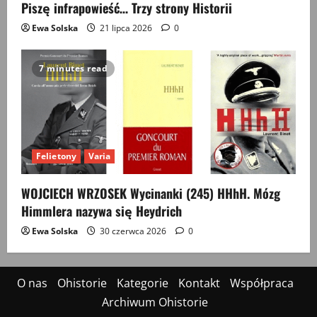
Piszę infrapowieść… Trzy strony Historii
Ewa Solska
21 lipca 2026
0
7 minutes read
Felietony
Varia
WOJCIECH WRZOSEK Wycinanki (245) HHhH. Mózg
Himmlera nazywa się Heydrich
Ewa Solska
30 czerwca 2026
0
O nas
Ohistorie
Kategorie
Kontakt
Współpraca
Archiwum Ohistorie