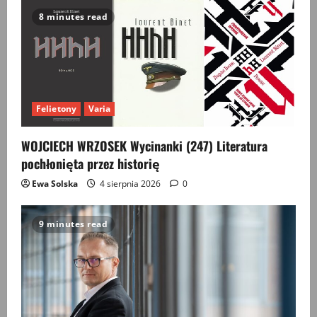
i
ukraińskiej
8 minutes read
Felietony
Varia
WOJCIECH WRZOSEK Wycinanki (247) Literatura
pochłonięta przez historię
Ewa Solska
4 sierpnia 2026
0
9 minutes read