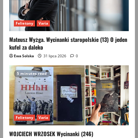
Felietony
Varia
Mateusz Wyżga. Wycinanki staropolskie (13) O jeden
kufel za daleko
Ewa Solska
31 lipca 2026
0
5 minutes read
Felietony
Varia
WOJCIECH WRZOSEK Wycinanki (246)