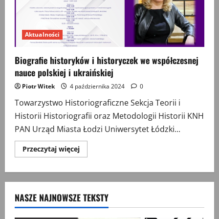
Aktualności
Biografie historyków i historyczek we współczesnej
nauce polskiej i ukraińskiej
Piotr Witek
4 października 2024
0
Towarzystwo Historiograficzne Sekcja Teorii i
Historii Historiografii oraz Metodologii Historii KNH
PAN Urząd Miasta Łodzi Uniwersytet Łódzki...
Przeczytaj
Przeczytaj więcej
więcej
o
Biografie
historyków
i
historyczek
NASZE NAJNOWSZE TEKSTY
we
współczesnej
nauce
polskiej