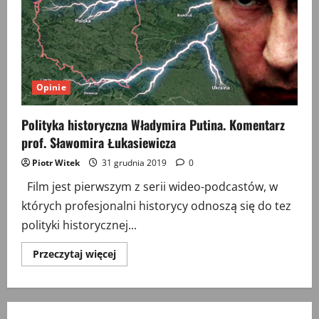
Rafała
Wnuka
Opinie
Polityka historyczna Władymira Putina. Komentarz
prof. Sławomira Łukasiewicza
Piotr Witek
31 grudnia 2019
0
Film jest pierwszym z serii wideo-podcastów, w
których profesjonalni historycy odnoszą się do tez
polityki historycznej...
Przeczytaj
Przeczytaj więcej
więcej
o
Polityka
historyczna
Władymira
Putina.