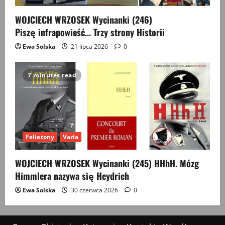
WOJCIECH WRZOSEK Wycinanki (246)
Piszę infrapowieść… Trzy strony Historii
Ewa Solska
21 lipca 2026
0
7 minutes read
Felietony
Varia
WOJCIECH WRZOSEK Wycinanki (245) HHhH. Mózg
Himmlera nazywa się Heydrich
Ewa Solska
30 czerwca 2026
0