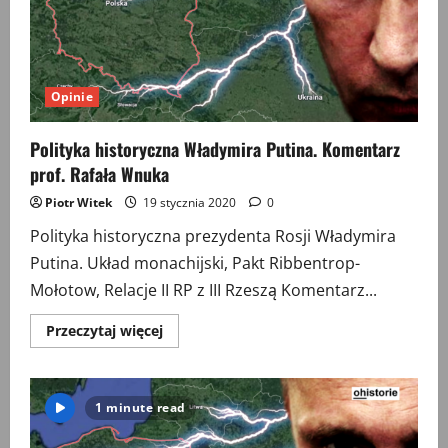
Komentarz
Prof.
PIOTRA
M.
MAJEWSKIEGO
Opinie
Polityka historyczna Władymira Putina. Komentarz
prof. Rafała Wnuka
Piotr Witek
19 stycznia 2020
0
Polityka historyczna prezydenta Rosji Władymira
Putina. Układ monachijski, Pakt Ribbentrop-
Mołotow, Relacje II RP z III Rzeszą Komentarz...
Przeczytaj
Przeczytaj więcej
więcej
o
Polityka
historyczna
Władymira
1 minute read
Putina.
Komentarz
prof.