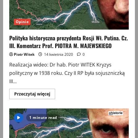
Opinie
Polityka historyczna prezydenta Rosji Wł. Putina. Cz.
III. Komentarz Prof. PIOTRA M. MAJEWSKIEGO
Piotr Witek
14 kwietnia 2020
0
Realizacja wideo: Dr hab. Piotr WITEK Kryzys
polityczny w 1938 roku. Czy II RP była sojuszniczką
III...
Przeczytaj
Przeczytaj więcej
więcej
o
Polityka
historyczna
prezydenta
1 minute read
Rosji
Wł.
Putina.
Cz.
III.