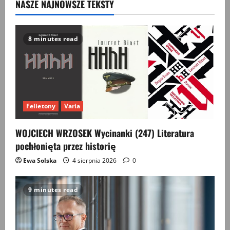
NASZE NAJNOWSZE TEKSTY
Komentarz
prof.
Sławomira
Łukasiewicza
8 minutes read
Felietony
Varia
WOJCIECH WRZOSEK Wycinanki (247) Literatura
pochłonięta przez historię
Ewa Solska
4 sierpnia 2026
0
9 minutes read