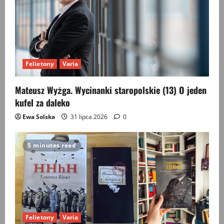
Felietony
Varia
Mateusz Wyżga. Wycinanki staropolskie (13) O jeden
kufel za daleko
Ewa Solska
31 lipca 2026
0
5 minutes read
Felietony
Varia