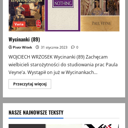
Varia
Wycinanki (89)
Piotr Witek
31 stycznia 2023
0
WOJCIECH WRZOSEK Wycinanki (89) Zachęcam
wielbicieli starożytności do studiowania prac Paula
Veyne’a. Wystąpił on już w Wycinankach...
Przeczytaj
Przeczytaj więcej
więcej
o
Wycinanki
(89)
NASZE NAJNOWSZE TEKSTY