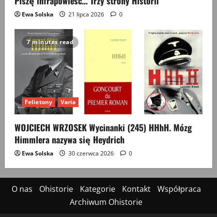
Piszę infrapowieść… Trzy strony Historii
Ewa Solska
21 lipca 2026
0
7 minutes read
Felietony
Varia
WOJCIECH WRZOSEK Wycinanki (245) HHhH. Mózg
Himmlera nazywa się Heydrich
Ewa Solska
30 czerwca 2026
0
O nas
Ohistorie
Kategorie
Kontakt
Współpraca
Archiwum Ohistorie