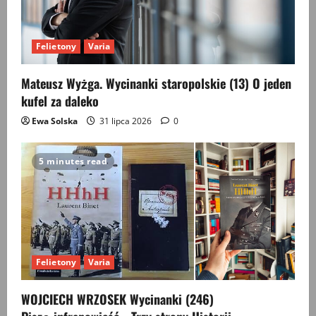
Felietony
Varia
Mateusz Wyżga. Wycinanki staropolskie (13) O jeden
kufel za daleko
Ewa Solska
31 lipca 2026
0
5 minutes read
Felietony
Varia
WOJCIECH WRZOSEK Wycinanki (246)