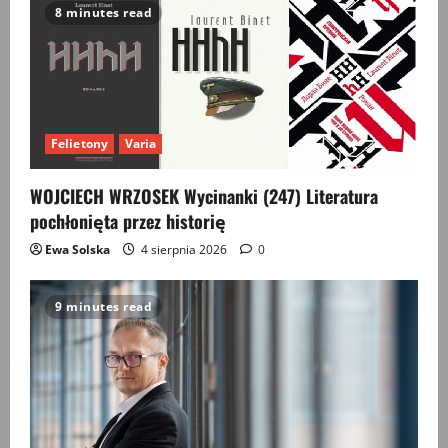
8 minutes read
Felietony
Varia
WOJCIECH WRZOSEK Wycinanki (247) Literatura
pochłonięta przez historię
Ewa Solska
4 sierpnia 2026
0
9 minutes read