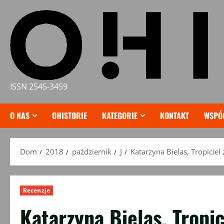
Przejdź
do
treści
ISSN 2545-3459
O NAS
OHISTORIE
KATEGORIE
KONTAKT
WSPÓ
Dom
2018
październik
J
Katarzyna Bielas, Tropicie
Recenzje
Katarzyna Bielas, Tropi