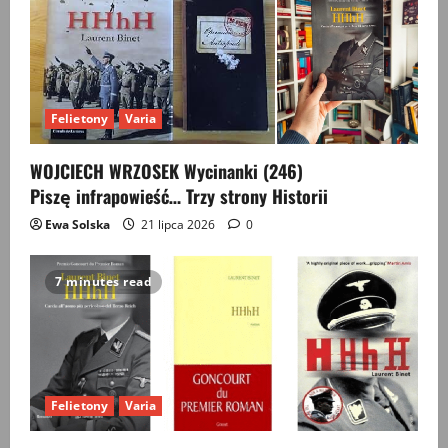
Felietony
Varia
WOJCIECH WRZOSEK Wycinanki (246)
Piszę infrapowieść… Trzy strony Historii
Ewa Solska
21 lipca 2026
0
7 minutes read
Felietony
Varia