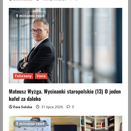
9 minutes read
Felietony
Varia
Mateusz Wyżga. Wycinanki staropolskie (13) O jeden
kufel za daleko
Ewa Solska
31 lipca 2026
0
5 minutes read