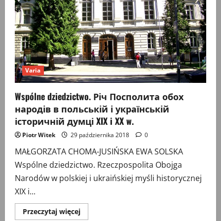
Varia
Wspólne dziedzictwo. Річ Посполита обох
народів в польській і українській
історичній думці XIX i XX w.
Piotr Witek
29 października 2018
0
MAŁGORZATA CHOMA-JUSIŃSKA EWA SOLSKA
Wspólne dziedzictwo. Rzeczpospolita Obojga
Narodów w polskiej i ukraińskiej myśli historycznej
XIX i...
Przeczytaj
Przeczytaj więcej
więcej