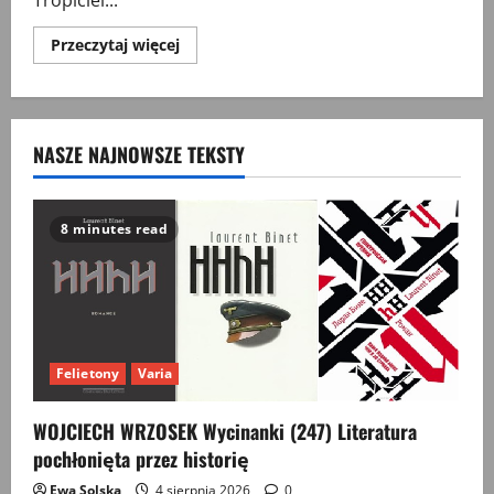
Tropiciel...
Przeczytaj
Przeczytaj więcej
więcej
o
Katarzyna
Bielas,
Tropiciel
złych
NASZE NAJNOWSZE TEKSTY
historii.
Rozmowa
z
Martinem
Pollackiem,
Czarne,
8 minutes read
Wołowiec
2018,
ss.
320.
Felietony
Varia
WOJCIECH WRZOSEK Wycinanki (247) Literatura
pochłonięta przez historię
Ewa Solska
4 sierpnia 2026
0