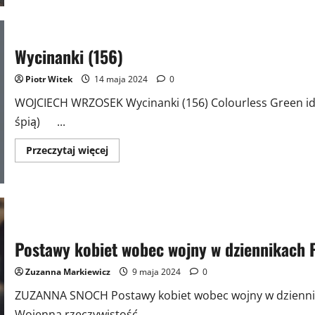
Wycinanki
(157).
W
cudzysłowie
o
Wycinanki (156)
cudzysłowie.
Piotr Witek
14 maja 2024
0
WOJCIECH WRZOSEK Wycinanki (156) Colourless Green idea
śpią) ...
Przeczytaj
Przeczytaj więcej
więcej
o
Wycinanki
(156)
Postawy kobiet wobec wojny w dziennikach P
Zuzanna Markiewicz
9 maja 2024
0
ZUZANNA SNOCH Postawy kobiet wobec wojny w dziennikach
Wojenna rzeczywistość...