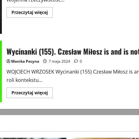
Przeczytaj
Przeczytaj więcej
więcej
o
Postawy
kobiet
wobec
wojny
w dziennikach
Polek
Wycinanki (155). Czesław Miłosz is and is n
z
czasów
I
Monika Pecyna
7 maja 2024
0
wojny
światowej
WOJCIECH WRZOSEK Wycinanki (155) Czesław Miłosz is a
(2)
roli kontekstu...
Przeczytaj
Przeczytaj więcej
więcej
o
Wycinanki
(155).
Czesław
Miłosz
is
and
is
not