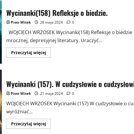
Wycinanki(158) Refleksje o biedzie.
Piotr Witek
28 maja 2024
0
WOJCIECH WRZOSEK Wycinanki(158) Refleksje o biedzie 
mrocznej, depresyjnej literatury. Uraczyć...
Przeczytaj
Przeczytaj więcej
więcej
o
Wycinanki(158)
Refleksje
o
biedzie.
Wycinanki (157). W cudzysłowie o cudzysłowi
Piotr Witek
21 maja 2024
0
WOJCIECH WRZOSEK Wycinanki (157) W cudzysłowie o cudz
wyróżniać...
Przeczytaj
Przeczytaj więcej
więcej
o