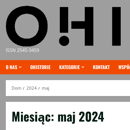
Przejdź
do
treści
ISSN 2545-3459
O NAS
OHISTORIE
KATEGORIE
KONTAKT
WSPÓ
Dom
2024
maj
Miesiąc:
maj 2024