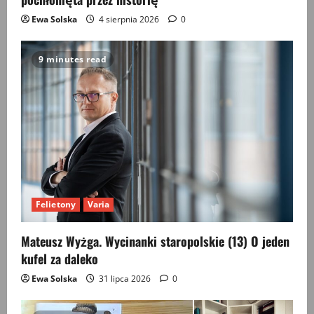
Ewa Solska
4 sierpnia 2026
0
9 minutes read
Felietony
Varia
Mateusz Wyżga. Wycinanki staropolskie (13) O jeden
kufel za daleko
Ewa Solska
31 lipca 2026
0