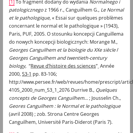
[1]
To fragment dodany do wydania
Normalnego i
patologicznego
z 1966 r., Canguilhem G.,
Le Normal
et le pathologique
, « Essai sur quelques problèmes
concernant le normal et le pathologique » (1943),
Paris, PUF, 2005. O stosunku koncepcji Canguillema
do nowych koncepcji biologicznych: Morange M.,
Georges Canguilhem et la biologie du XXe siècle
/
Georges Canguilhem and twentieth-century
biology,
“
Revue d’histoire des sciences
”
Année
2000,
53-1
pp. 83-106;
http://www.persee.fr/web/revues/home/prescript/artic
4105_2000_num_53_1_2076 Durrive B.,
Quelques
concepts de Georges Canguilhem
… ; Jousselin Ch.,
Geores Canguilhem : le Normal et le pathologique
(avril 2008) ; zob. Strona Centre Georges
Canguilhem, Université Paris-Diderot (Paris 7).