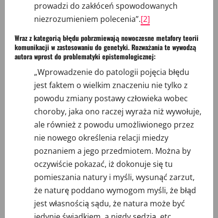
prowadzi do zakłóceń spowodowanych
niezrozumieniem polecenia”.
[2]
Wraz z kategorią błędu pobrzmiewają nowoczesne metafory teorii
komunikacji w zastosowaniu do genetyki. Rozważania te wywodzą
autora wprost do problematyki epistemologicznej:
„Wprowadzenie do patologii pojęcia błędu
jest faktem o wielkim znaczeniu nie tylko z
powodu zmiany postawy człowieka wobec
choroby, jaka ono raczej wyraża niż wywołuje,
ale również z powodu umożliwionego przez
nie nowego określenia relacji miedzy
poznaniem a jego przedmiotem. Można by
oczywiście pokazać, iż dokonuje się tu
pomieszania natury i myśli, wysunąć zarzut,
że naturę poddano wymogom myśli, że błąd
jest własnością sądu, że natura może być
jedynie świadkiem, a nigdy sędzią, etc.