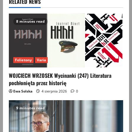
RELATED NEWS
v
i
8 minutes read
g
a
t
Felietony
Varia
i
WOJCIECH WRZOSEK Wycinanki (247) Literatura
o
pochłonięta przez historię
Ewa Solska
4 sierpnia 2026
0
n
9 minutes read