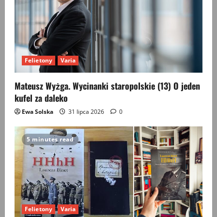
Felietony
Varia
Mateusz Wyżga. Wycinanki staropolskie (13) O jeden
kufel za daleko
Ewa Solska
31 lipca 2026
0
5 minutes read
Felietony
Varia