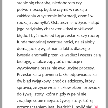
stanie się chorobą, niedoborem czy
potwornością, będzie czymś w rodzaju
zakłócenia w systemie informacji, czymś w
rodzaju „pomyłki”. Ostatecznie, w życiu – stąd
jego radykalny charakter – tkwi możliwość
błędu. I być może od tej przesłanki, czy raczej
fundamentalnej ewentualności, należałoby
domagać się wyjaśniania faktu, dlaczego
kwestia anomalii przenika wzdłuż i wszerz całą
biologię, a także zapytać o mutacje i
wywoływane przez nie ewolucyjne procesy.
Przesłanka ta powinna także odpowiadać za
ów błąd wyjątkowy, choć dziedziczny, który
sprawia, że życie wraz z człowiekiem prowadzi
do żywej istoty, która nigdy w pełni nie
znajduje sobie miejsca, żywej istoty, której
przeznaczeniem jest „błądzić” i „mylić się”.
[4]