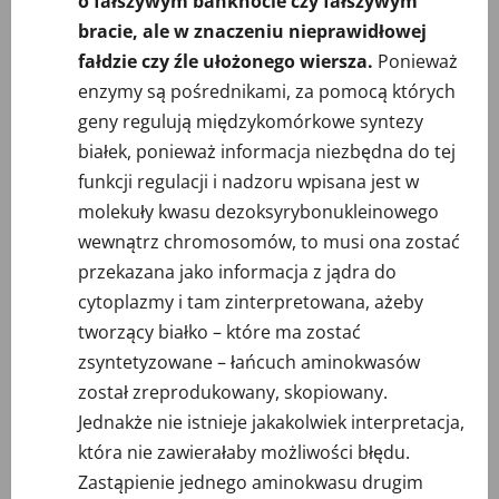
o fałszywym banknocie czy fałszywym
bracie, ale w znaczeniu nieprawidłowej
fałdzie czy źle ułożonego wiersza.
Ponieważ
enzymy są pośrednikami, za pomocą których
geny regulują międzykomórkowe syntezy
białek, ponieważ informacja niezbędna do tej
funkcji regulacji i nadzoru wpisana jest w
molekuły kwasu dezoksyrybonukleinowego
wewnątrz chromosomów, to musi ona zostać
przekazana jako informacja z jądra do
cytoplazmy i tam zinterpretowana, ażeby
tworzący białko – które ma zostać
zsyntetyzowane – łańcuch aminokwasów
został zreprodukowany, skopiowany.
Jednakże nie istnieje jakakolwiek interpretacja,
która nie zawierałaby możliwości błędu.
Zastąpienie jednego aminokwasu drugim