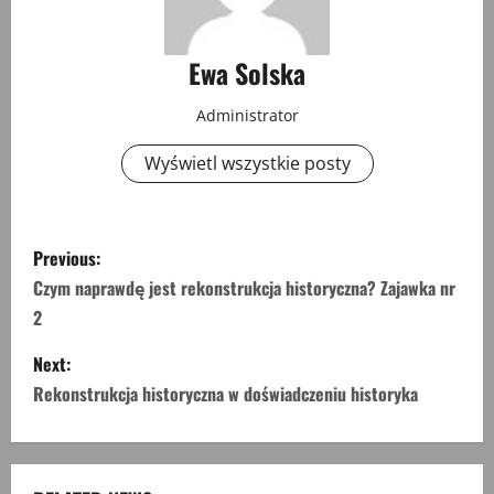
Ewa Solska
Administrator
Wyświetl wszystkie posty
P
Previous:
o
Czym naprawdę jest rekonstrukcja historyczna? Zajawka nr
2
s
Next:
t
Rekonstrukcja historyczna w doświadczeniu historyka
n
a