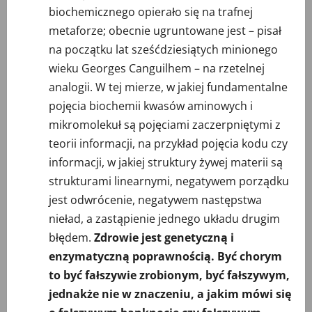
biochemicznego opierało się na trafnej
metaforze; obecnie ugruntowane jest – pisał
na początku lat sześćdziesiątych minionego
wieku Georges Canguilhem – na rzetelnej
analogii. W tej mierze, w jakiej fundamentalne
pojęcia biochemii kwasów aminowych i
mikromolekuł są pojęciami zaczerpniętymi z
teorii informacji, na przykład pojęcia kodu czy
informacji, w jakiej struktury żywej materii są
strukturami linearnymi, negatywem porządku
jest odwrócenie, negatywem następstwa
nieład, a zastąpienie jednego układu drugim
błędem.
Zdrowie jest genetyczną i
enzymatyczną poprawnością. Być chorym
to być fałszywie zrobionym, być fałszywym,
jednakże nie w znaczeniu, a jakim mówi się