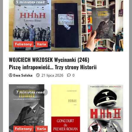
5 minutes read
Felietony
Varia
WOJCIECH WRZOSEK Wycinanki (246)
Piszę infrapowieść… Trzy strony Historii
Ewa Solska
21 lipca 2026
0
7 minutes read
Felietony
Varia