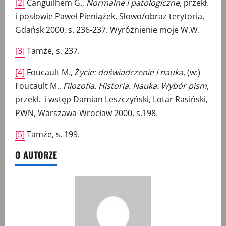
[2]
Canguilhem G.,
Normalne i patologiczne
, przekł.
i posłowie Paweł Pieniążek, Słowo/obraz terytoria,
Gdańsk 2000, s. 236-237. Wyróżnienie moje W.W.
[3]
Tamże, s. 237.
[4]
Foucault M.,
Życie: doświadczenie i nauka
, (w:)
Foucault M.,
Filozofia. Historia. Nauka. Wybór pism
,
przekł. i wstęp Damian Leszczyński, Lotar Rasiński,
PWN, Warszawa-Wrocław 2000, s.198.
[5]
Tamże, s. 199.
O AUTORZE