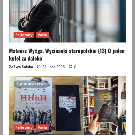
Felietony
Varia
Mateusz Wyżga. Wycinanki staropolskie (13) O jeden
kufel za daleko
Ewa Solska
31 lipca 2026
0
5 minutes read
Felietony
Varia