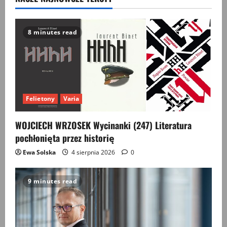
Fałszerka
i
zbrodzień
–
dwa
8 minutes read
mikrostudia
bigamii
Felietony
Varia
WOJCIECH WRZOSEK Wycinanki (247) Literatura
pochłonięta przez historię
Ewa Solska
4 sierpnia 2026
0
9 minutes read