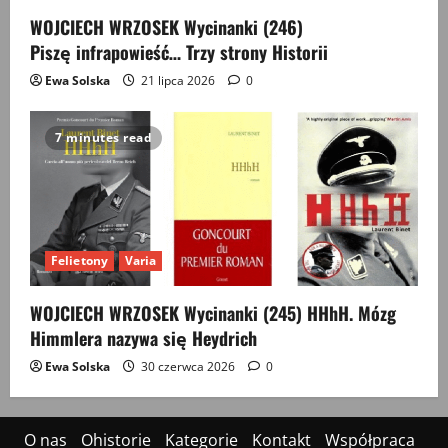
WOJCIECH WRZOSEK Wycinanki (246)
Piszę infrapowieść… Trzy strony Historii
Ewa Solska
21 lipca 2026
0
7 minutes read
Felietony
Varia
WOJCIECH WRZOSEK Wycinanki (245) HHhH. Mózg
Himmlera nazywa się Heydrich
Ewa Solska
30 czerwca 2026
0
O nas
Ohistorie
Kategorie
Kontakt
Współpraca