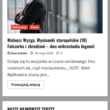
Felietony
Varia
Mateusz Wyżga. Wycinanki staropolskie (10)
Fałszerka i zbrodzień – dwa mikrostudia bigamii
Ewa Solska
29 maja 2026
0
Dzieje się to wszystko w czasie serialowego hitu
ostatnich lat, czyli mockumentu „1670”. Wieś
Będkowice znana jest...
Przeczytaj
Przeczytaj więcej
więcej
o
Mateusz
Wyżga.
Wycinanki
staropolskie
NASZE NAJNOWSZE TEKSTY
(10)