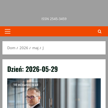
Przejdź
do
treści
ISSN 2545-3459
Menu
główne
Dom
2026
maj
J
Dzień:
2026-05-29
10 minutes read