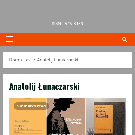
Przejdź
do
treści
ISSN 2545-3459
Menu
główne
Dom
test
Anatolij Łunaczarski
Anatolij Łunaczarski
6 minutes read