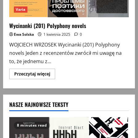
Varia
Wycinanki (201) Polyphony novels
Ewa Solska
1 kwietnia 2025
0
WOJCIECH WRZOSEK Wycinanki (201) Polyphony
novels Jeden z recenzentów zwrócił mi uwagę na
to, że jednemu z...
Przeczytaj
Przeczytaj więcej
więcej
o
Wycinanki
(201)
Polyphony
novels
NASZE NAJNOWSZE TEKSTY
8 minutes read