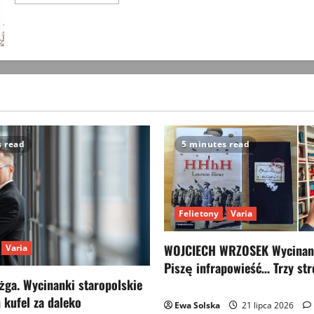
więcej
o
Wycinanki
(185)
Wycinanki
czy
wycinanki?
s read
5 minutes read
Felietony
Varia
WOJCIECH WRZOSEK Wycinank
Varia
Piszę infrapowieść… Trzy str
ga. Wycinanki staropolskie
 kufel za daleko
Ewa Solska
21 lipca 2026