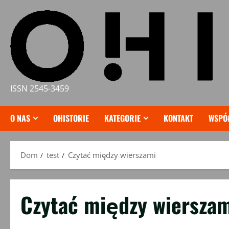
Przejdź
do
treści
ISSN 2545-3459
O NAS
OHISTORIE
KATEGORIE
KONTAKT
WSPÓ
Dom
test
Czytać między wierszami
Czytać między wiersza