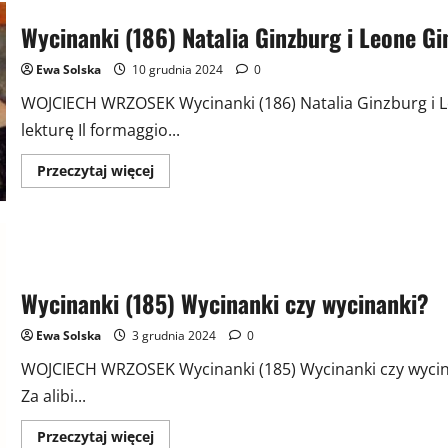
Wycinanki (186) Natalia Ginzburg i Leone G
Ewa Solska
10 grudnia 2024
0
WOJCIECH WRZOSEK Wycinanki (186) Natalia Ginzburg i 
lekturę Il formaggio...
Przeczytaj
Przeczytaj więcej
więcej
o
Wycinanki
(186)
Natalia
Ginzburg
i
Leone
Wycinanki (185) Wycinanki czy wycinanki?
Ginzburg
Ewa Solska
3 grudnia 2024
0
WOJCIECH WRZOSEK Wycinanki (185) Wycinanki czy wycina
Za alibi...
Przeczytaj
Przeczytaj więcej