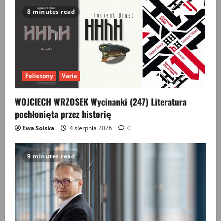
the
day,
8 minutes read
Die
Tagesordnung
Felietony
Varia
WOJCIECH WRZOSEK Wycinanki (247) Literatura
pochłonięta przez historię
Ewa Solska
4 sierpnia 2026
0
9 minutes read