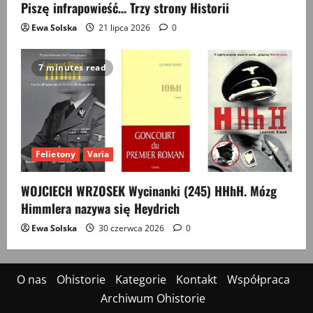
Piszę infrapowieść… Trzy strony Historii
Ewa Solska
21 lipca 2026
0
7 minutes read
Felietony
Varia
WOJCIECH WRZOSEK Wycinanki (245) HHhH. Mózg
Himmlera nazywa się Heydrich
Ewa Solska
30 czerwca 2026
0
O nas
Ohistorie
Kategorie
Kontakt
Współpraca
Archiwum Ohistorie