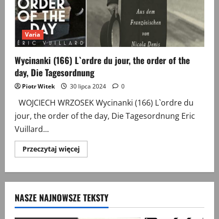
Varia
Wycinanki (166) L`ordre du jour, the order of the
day, Die Tagesordnung
Piotr Witek
30 lipca 2024
0
WOJCIECH WRZOSEK Wycinanki (166) L`ordre du
jour, the order of the day, Die Tagesordnung Eric
Vuillard...
Przeczytaj
Przeczytaj więcej
więcej
o
Wycinanki
(166)
L`ordre
du
NASZE NAJNOWSZE TEKSTY
jour,
the
order
of