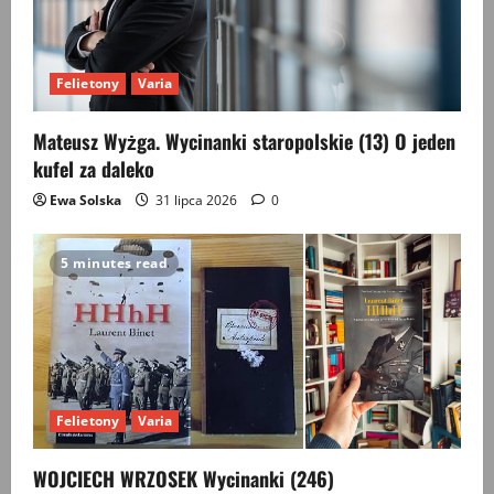
Felietony
Varia
Mateusz Wyżga. Wycinanki staropolskie (13) O jeden
kufel za daleko
Ewa Solska
31 lipca 2026
0
5 minutes read
Felietony
Varia
WOJCIECH WRZOSEK Wycinanki (246)