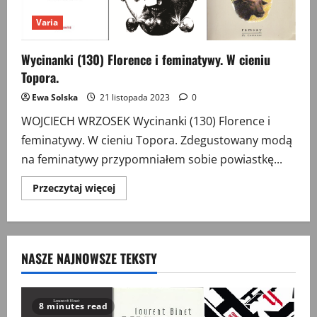
Varia
Wycinanki (130) Florence i feminatywy. W cieniu
Topora.
Ewa Solska
21 listopada 2023
0
WOJCIECH WRZOSEK Wycinanki (130) Florence i
feminatywy. W cieniu Topora. Zdegustowany modą
na feminatywy przypomniałem sobie powiastkę...
Przeczytaj
Przeczytaj więcej
więcej
o
Wycinanki
(130)
Florence
i
NASZE NAJNOWSZE TEKSTY
feminatywy.
W
cieniu
Topora.
8 minutes read