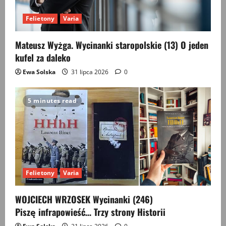
Felietony
Varia
Mateusz Wyżga. Wycinanki staropolskie (13) O jeden
kufel za daleko
Ewa Solska
31 lipca 2026
0
5 minutes read
Felietony
Varia
WOJCIECH WRZOSEK Wycinanki (246)
Piszę infrapowieść… Trzy strony Historii