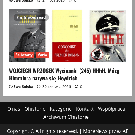
Ewa Solska
21 lipca 2026
0
7 minutes read
Felietony
Varia
WOJCIECH WRZOSEK Wycinanki (245) HHhH. Mózg
Himmlera nazywa się Heydrich
Ewa Solska
30 czerwca 2026
0
O nas
Ohistorie
Kategorie
Kontakt
Współpraca
Archiwum Ohistorie
Copyright © All rights reserved.
|
MoreNews
przez AF