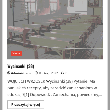
Varia
Wycinanki (38)
Administrator
8 lutego 2022
0
WOJCIECH WRZOSEK Wycinanki (38) Pytanie: Ma
pan jakieś recepty, aby zaradzić zaniechaniom w
edukacji?[1] Odpowiedź: Zaniechania, powiedzmy,...
Przeczytaj
Przeczytaj więcej
więcej