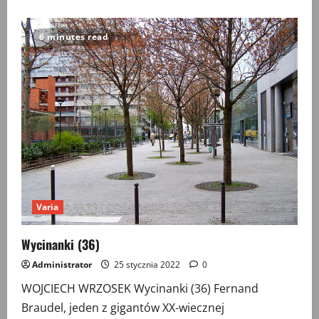
o
Wycinanki
(38)
6 minutes read
Varia
Wycinanki (36)
Administrator
25 stycznia 2022
0
WOJCIECH WRZOSEK Wycinanki (36) Fernand
Braudel, jeden z gigantów XX-wiecznej