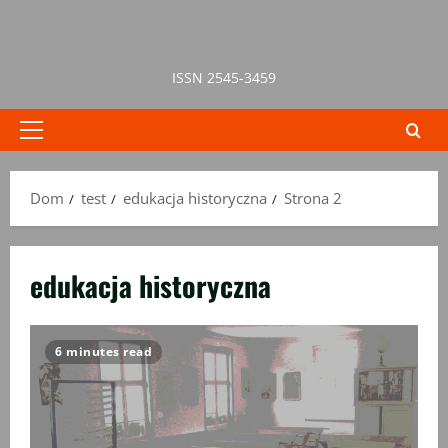
Przejdź
do
treści
ISSN 2545-3459
Menu
główne
Dom
test
edukacja historyczna
Strona 2
edukacja historyczna
6 minutes read