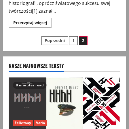
historiografii, oprócz światowego sukcesu swej
twórczości[1] zaznał...
Przeczytaj
Przeczytaj więcej
więcej
o
Wycinanki
Stronicowanie
(36)
Poprzedni
1
2
wpisów
NASZE NAJNOWSZE TEKSTY
8 minutes read
Felietony
Varia