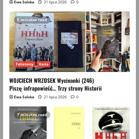
Ewa Solska
31 lipca 2026
0
5 minutes read
Felietony
Varia
WOJCIECH WRZOSEK Wycinanki (246)
Piszę infrapowieść… Trzy strony Historii
Ewa Solska
21 lipca 2026
0
7 minutes read