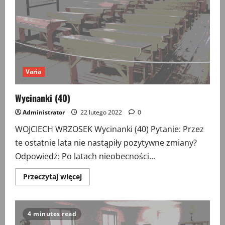
Varia
Wycinanki (40)
Administrator
22 lutego 2022
0
WOJCIECH WRZOSEK Wycinanki (40) Pytanie: Przez
te ostatnie lata nie nastąpiły pozytywne zmiany?
Odpowiedź: Po latach nieobecności...
Przeczytaj
Przeczytaj więcej
więcej
o
Wycinanki
(40)
4 minutes read