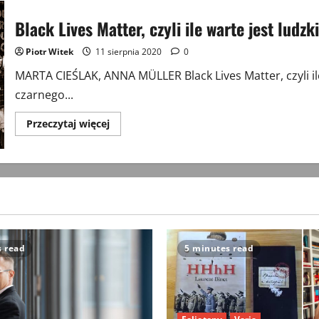
Black Lives Matter, czyli ile warte jest ludzk
Piotr Witek
11 sierpnia 2020
0
MARTA CIEŚLAK, ANNA MÜLLER Black Lives Matter, czyli ile
czarnego...
Przeczytaj
Przeczytaj więcej
więcej
o
Black
Lives
Matter,
czyli
ile
warte
jest
ludzkie
życie
s read
5 minutes read