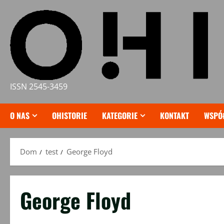
Przejdź
do
treści
ISSN 2545-3459
O NAS
OHISTORIE
KATEGORIE
KONTAKT
WSPÓ
Dom
test
George Floyd
George Floyd