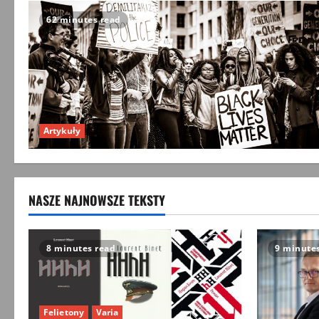
62 minutes read
Artykuły
NASZE NAJNOWSZE TEKSTY
8 minutes read
9 minute
Felietony
Varia