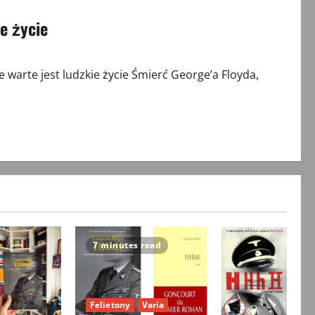
ie życie
 warte jest ludzkie życie Śmierć George’a Floyda,
7 minutes read
Felietony
Varia