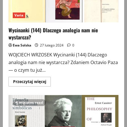
Varia
Wycinanki (144) Dlaczego analogia nam nie
wystarcza?
Ewa Solska
27 lutego 2024
0
WOJCIECH WRZOSEK Wycinanki (144) Dlaczego
analogia nam nie wystarcza? Zdaniem Octavio Paza
— o czym tu już...
Przeczytaj
Przeczytaj więcej
więcej
o
Wycinanki
(144)
Dlaczego
4 minutes read
analogia
nam
nie
wystarcza?