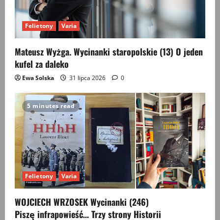
Felietony
Varia
Mateusz Wyżga. Wycinanki staropolskie (13) O jeden
kufel za daleko
Ewa Solska
31 lipca 2026
0
5 minutes read
Felietony
Varia
WOJCIECH WRZOSEK Wycinanki (246)
Piszę infrapowieść… Trzy strony Historii