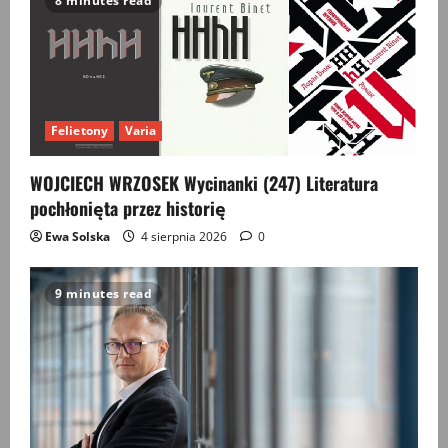
8 minutes read
Felietony
Varia
WOJCIECH WRZOSEK Wycinanki (247) Literatura
pochłonięta przez historię
Ewa Solska
4 sierpnia 2026
0
9 minutes read