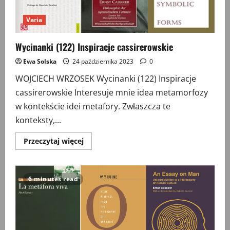
Varia
Wycinanki (122) Inspiracje cassirerowskie
Ewa Solska
24 października 2023
0
WOJCIECH WRZOSEK Wycinanki (122) Inspiracje
cassirerowskie Interesuje mnie idea metamorfozy
w kontekście idei metafory. Zwłaszcza te
konteksty,...
Przeczytaj
Przeczytaj więcej
więcej
o
Wycinanki
(122)
Inspiracje
6 minutes read
cassirerowskie