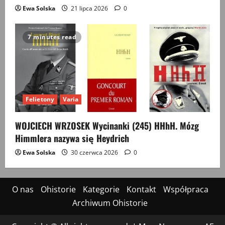
Ewa Solska
21 lipca 2026
0
7 minutes read
Felietony
Varia
WOJCIECH WRZOSEK Wycinanki (245) HHhH. Mózg
Himmlera nazywa się Heydrich
Ewa Solska
30 czerwca 2026
0
O nas
Ohistorie
Kategorie
Kontakt
Współpraca
Archiwum Ohistorie