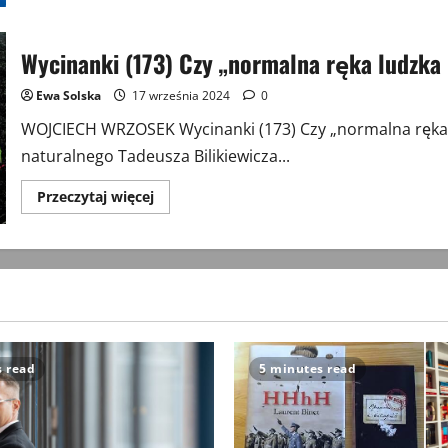
Wycinanki
(174)
Historia
aparatu
Wycinanki (173) Czy „normalna ręka ludzka
telefonicznego
a
treść
Ewa Solska
17 września 2024
0
rozmów
telefonicznych
WOJCIECH WRZOSEK Wycinanki (173) Czy „normalna ręka l
naturalnego Tadeusza Bilikiewicza...
Przeczytaj
Przeczytaj więcej
więcej
o
Wycinanki
(173)
Czy
„normalna
ręka
ludzka
ma
pięć
palców”?
s read
5 minutes read