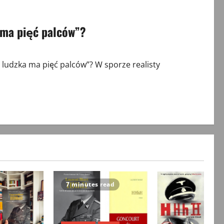
 ma pięć palców”?
udzka ma pięć palców”? W sporze realisty
7 minutes read