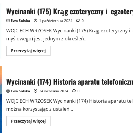
Wycinanki (175) Krąg ezoteryczny i egzoter
Ewa Solska
1 października 2024
0
WOJCIECH WRZOSEK Wycinanki (175) Krąg ezoteryczny i eg
myślowego) jest jednym z określeń...
Przeczytaj
Przeczytaj więcej
więcej
o
Wycinanki
(175)
Krąg
ezoteryczny
Wycinanki (174) Historia aparatu telefonicz
i
egzoteryczny
Ewa Solska
24 września 2024
0
WOJCIECH WRZOSEK Wycinanki (174) Historia aparatu tele
można korzystając z ustaleń...
Przeczytaj
Przeczytaj więcej
więcej
o