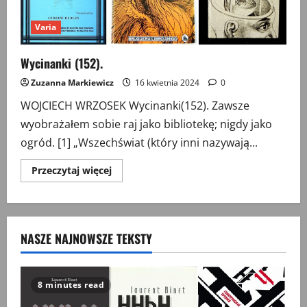
Varia
Wycinanki (152).
Zuzanna Markiewicz
16 kwietnia 2024
0
WOJCIECH WRZOSEK Wycinanki(152). Zawsze
wyobrażałem sobie raj jako bibliotekę; nigdy jako
ogród. [1] „Wszechświat (który inni nazywają...
Przeczytaj
Przeczytaj więcej
więcej
o
Wycinanki
(152).
NASZE NAJNOWSZE TEKSTY
8 minutes read