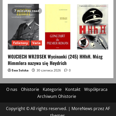
7 minutes read
Felietony
Varia
WOJCIECH WRZOSEK Wycinanki (245) HHhH. Mózg
Himmlera nazywa się Heydrich
Ewa Solska
30 czerwca 2026
0
O nas
Ohistorie
Kategorie
Kontakt
Współpraca
Archiwum Ohistorie
Copyright © All rights reserved.
|
MoreNews
przez AF
themes.