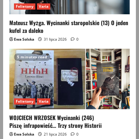
Felietony
Varia
Mateusz Wyżga. Wycinanki staropolskie (13) O jeden
kufel za daleko
Ewa Solska
31 lipca 2026
0
5 minutes read
Felietony
Varia
WOJCIECH WRZOSEK Wycinanki (246)
Piszę infrapowieść… Trzy strony Historii
Ewa Solska
21 lipca 2026
0