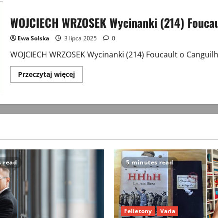
WOJCIECH WRZOSEK Wycinanki (214) Foucau
Ewa Solska
3 lipca 2025
0
WOJCIECH WRZOSEK Wycinanki (214) Foucault o Canguil
Przeczytaj
Przeczytaj więcej
więcej
o
WOJCIECH
WRZOSEK
Wycinanki
(214)
Foucault
o
Canguilhemie
s read
5 minutes read
Felietony
Varia