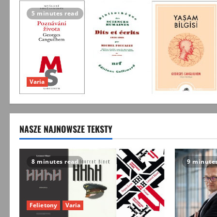
5 minutes read
Varia
NASZE NAJNOWSZE TEKSTY
8 minutes read
9 minute
Felietony
Varia