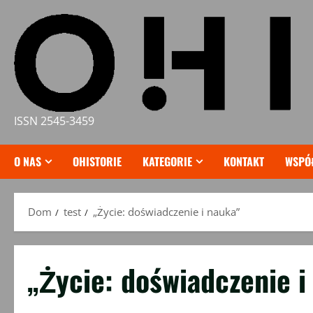
Przejdź
do
treści
ISSN 2545-3459
O NAS
OHISTORIE
KATEGORIE
KONTAKT
WSPÓ
Dom
test
„Życie: doświadczenie i nauka”
„Życie: doświadczenie i