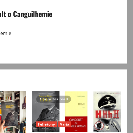
lt o Canguilhemie
hemie
7 minutes read
Felietony
Varia