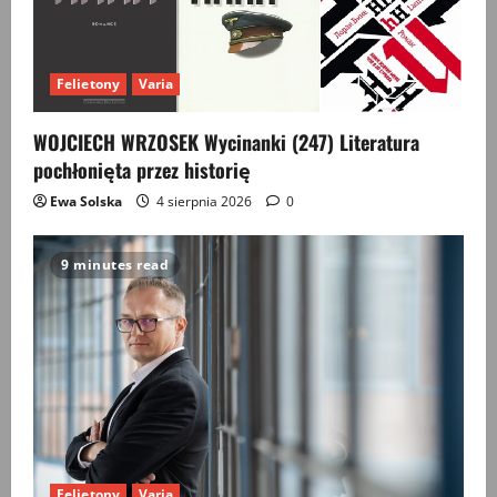
Felietony
Varia
WOJCIECH WRZOSEK Wycinanki (247) Literatura
pochłonięta przez historię
Ewa Solska
4 sierpnia 2026
0
9 minutes read
Felietony
Varia