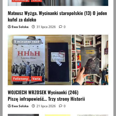
Mateusz Wyżga. Wycinanki staropolskie (13) O jeden
kufel za daleko
Ewa Solska
31 lipca 2026
0
5 minutes read
Felietony
Varia
WOJCIECH WRZOSEK Wycinanki (246)
Piszę infrapowieść… Trzy strony Historii
Ewa Solska
21 lipca 2026
0