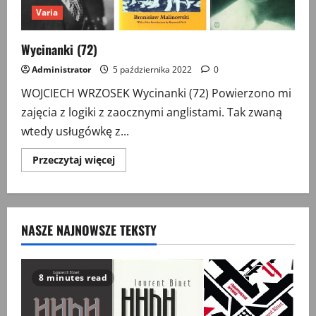
Varia
Wycinanki (72)
Administrator
5 października 2022
0
WOJCIECH WRZOSEK Wycinanki (72) Powierzono mi
zajęcia z logiki z zaocznymi anglistami. Tak zwaną
wtedy usługówkę z...
Przeczytaj
Przeczytaj więcej
więcej
o
Wycinanki
(72)
NASZE NAJNOWSZE TEKSTY
8 minutes read