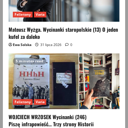
Felietony
Varia
Mateusz Wyżga. Wycinanki staropolskie (13) O jeden
kufel za daleko
Ewa Solska
31 lipca 2026
0
5 minutes read
Felietony
Varia
WOJCIECH WRZOSEK Wycinanki (246)
Piszę infrapowieść… Trzy strony Historii