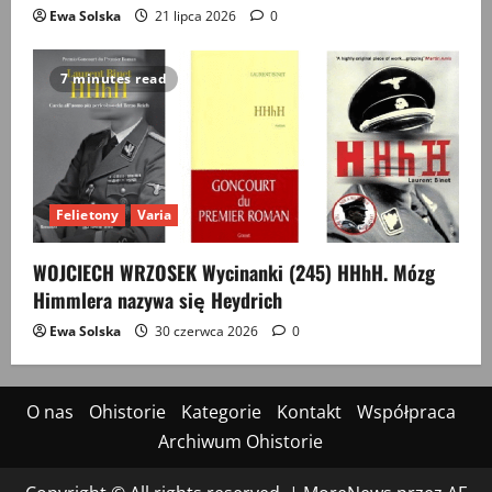
Ewa Solska
21 lipca 2026
0
7 minutes read
Felietony
Varia
WOJCIECH WRZOSEK Wycinanki (245) HHhH. Mózg
Himmlera nazywa się Heydrich
Ewa Solska
30 czerwca 2026
0
O nas
Ohistorie
Kategorie
Kontakt
Współpraca
Archiwum Ohistorie