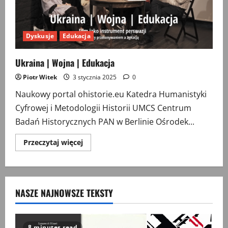
Dyskusje
Edukacja
Ukraina | Wojna | Edukacja
Piotr Witek
3 stycznia 2025
0
Naukowy portal ohistorie.eu Katedra Humanistyki
Cyfrowej i Metodologii Historii UMCS Centrum
Badań Historycznych PAN w Berlinie Ośrodek...
Przeczytaj
Przeczytaj więcej
więcej
o
Ukraina
|
Wojna
|
NASZE NAJNOWSZE TEKSTY
Edukacja
8 minutes read