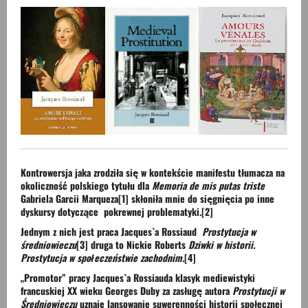
Kontrowersja jaka zrodziła się w kontekście manifestu tłumacza na
okoliczność polskiego tytułu dla
Memoria de mis putas triste
Gabriela Garcii Marqueza
[1]
skłoniła mnie do sięgnięcia po inne
dyskursy dotyczące pokrewnej problematyki.
[2]
Jednym z nich jest praca Jacques`a Rossiaud
Prostytucja w
średniowieczu
[3]
druga to Nickie Roberts
Dziwki w historii.
Prostytucja w społeczeństwie zachodnim.
[4]
„Promotor” pracy Jacques`a Rossiauda klasyk mediewistyki
francuskiej XX wieku Georges Duby za zasługę autora
Prostytucji w
Średniowieczu
uznaje lansowanie suwerenności historii społecznej