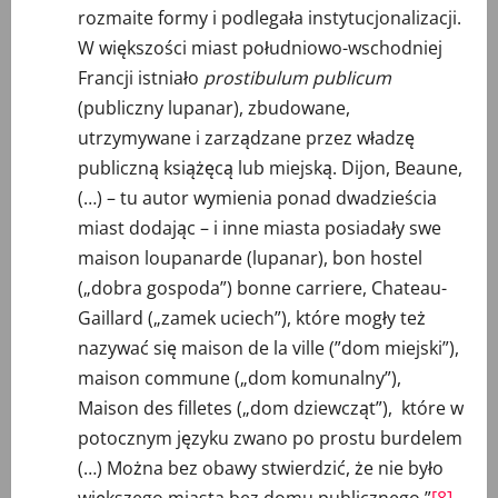
rozmaite formy i podlegała instytucjonalizacji.
W większości miast południowo-wschodniej
Francji istniało
prostibulum publicum
(publiczny lupanar), zbudowane,
utrzymywane i zarządzane przez władzę
publiczną książęcą lub miejską. Dijon, Beaune,
(…) – tu autor wymienia ponad dwadzieścia
miast dodając – i inne miasta posiadały swe
maison loupanarde (lupanar), bon hostel
(„dobra gospoda”) bonne carriere, Chateau-
Gaillard („zamek uciech”), które mogły też
nazywać się maison de la ville (”dom miejski”),
maison commune („dom komunalny”),
Maison des filletes („dom dziewcząt”), które w
potocznym języku zwano po prostu burdelem
(…) Można bez obawy stwierdzić, że nie było
większego miasta bez domu publicznego.”
[8]