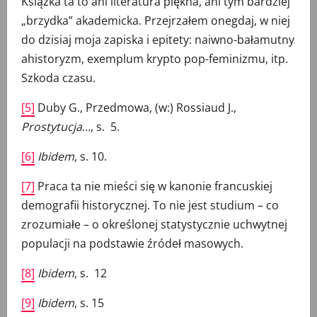
Książka ta to ani literatura piękna, ani tym bardziej
„brzydka” akademicka. Przejrzałem onegdaj, w niej
do dzisiaj moja zapiska i epitety: naiwno-bałamutny
ahistoryzm, exemplum krypto pop-feminizmu, itp.
Szkoda czasu.
[5]
Duby G., Przedmowa, (w:) Rossiaud J.,
Prostytucja
…, s. 5.
[6]
Ibidem
, s. 10.
[7]
Praca ta nie mieści się w kanonie francuskiej
demografii historycznej. To nie jest studium – co
zrozumiałe – o określonej statystycznie uchwytnej
populacji na podstawie źródeł masowych.
[8]
Ibidem
, s. 12
[9]
Ibidem
, s. 15