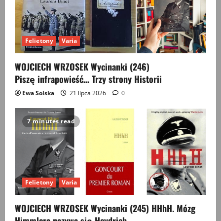
Felietony
Varia
WOJCIECH WRZOSEK Wycinanki (246)
Piszę infrapowieść… Trzy strony Historii
Ewa Solska
21 lipca 2026
0
7 minutes read
Felietony
Varia
WOJCIECH WRZOSEK Wycinanki (245) HHhH. Mózg
Himmlera nazywa się Heydrich