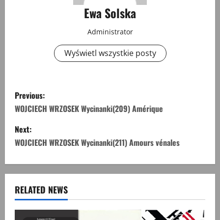
Ewa Solska
Administrator
Wyświetl wszystkie posty
P
Previous:
o
WOJCIECH WRZOSEK Wycinanki(209) Amérique
s
Next:
WOJCIECH WRZOSEK Wycinanki(211) Amours vénales
t
n
a
RELATED NEWS
v