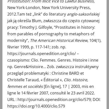
Prostitution: From Illicit Vice to Lawful Business
,
New York-London, New York University Press,
2012.Tam też „link” do literatury
anglo-saksońskiej
jak ją określa Blum, zwłaszcza do często cytowanej
pracy: Timothy J. Gilfoyle, “Prostitutes in history:
from parables of pornography to metaphors of
modernity”,
The American Historical Review
, 104(1),
février 1999, p. 117-141; zob. np.
https://journals.openedition.org/clio/ –
czasopismo: Clio. Femmes. Genres. Histoire i inne
np. Genre&Histoire… Zob. zwłaszcza instruktywny
przegląd problematyki : Christine BARD et
Christelle Taraud, « Éditorial »,
Clio.
Histoire‚
femmes et sociétés
[En ligne], 17 | 2003, mis en
ligne le 14 février 2007, consulté le 23 avril 2022.
URL : http://journals.openedition.org/clio/579; DOI:
https://doi.org/10.4000/clio.579