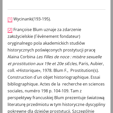
[1]
Wycinanki(193-195).
[2]
Françoise Blum uznaje za zdarzenie
założycielskie (l`évènement fondateur)
oryginalnego pola akademickich studiów
historycznych poświęconych prostytucji pracę
Alaina Corbina
Les Filles de noce : misère sexuelle
et prostitution aux 19e et 20e sičcles
, Paris, Aubier,
coll. «Historique», 1978. Blum F., Prostitution(s).
Construction d`un objet historiographique. Essai
bibliographique. Actes de la recherche en sciences
sociales, numéro 198 p. 104-109. Tam z
perspektywy francuskiej Blum prezentuje światową
literaturę przedmiotu w tym historyczne dyscypliny
pokrewne dla dziejów prostytucji. Szczególnie