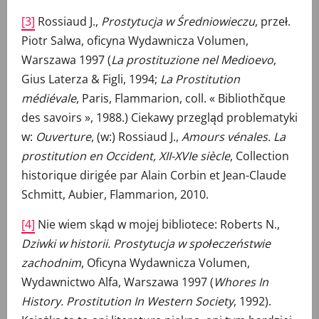
[3]
Rossiaud J.,
Prostytucja w Średniowieczu
, przeł.
Piotr Salwa, oficyna Wydawnicza Volumen,
Warszawa 1997 (
La prostituzione nel Medioevo
,
Gius Laterza & Figli, 1994;
La Prostitution
médiévale
, Paris, Flammarion, coll. « Bibliothčque
des savoirs », 1988.) Ciekawy przegląd problematyki
w:
Ouverture
, (w:) Rossiaud J.,
Amours vénales. La
prostitution en Occident, XII-XVIe siècle
, Collection
historique dirigée par Alain Corbin et Jean-Claude
Schmitt, Aubier, Flammarion, 2010.
[4]
Nie wiem skąd w mojej bibliotece: Roberts N.,
Dziwki w historii. Prostytucja w społeczeństwie
zachodnim
, Oficyna Wydawnicza Volumen,
Wydawnictwo Alfa, Warszawa 1997 (
Whores In
History. Prostitution In Western Society
, 1992).