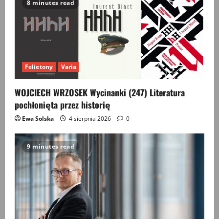
8 minutes read
i
g
a
Felietony
Varia
t
WOJCIECH WRZOSEK Wycinanki (247) Literatura
i
pochłonięta przez historię
o
Ewa Solska
4 sierpnia 2026
0
n
9 minutes read