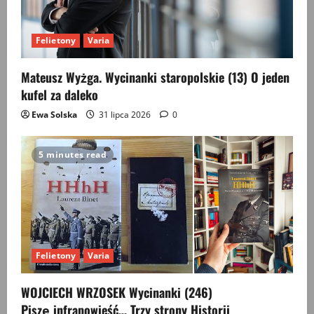
Felietony
Varia
Mateusz Wyżga. Wycinanki staropolskie (13) O jeden
kufel za daleko
Ewa Solska
31 lipca 2026
0
5 minutes read
Felietony
Varia
WOJCIECH WRZOSEK Wycinanki (246)
Piszę infrapowieść… Trzy strony Historii