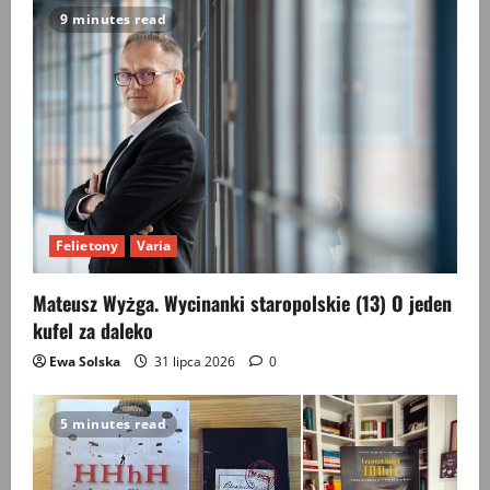
9 minutes read
Felietony
Varia
Mateusz Wyżga. Wycinanki staropolskie (13) O jeden
kufel za daleko
Ewa Solska
31 lipca 2026
0
5 minutes read