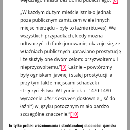
„W każdym dużym mieście istniało jednak
poza publicznym zamtuzem wiele innych
miejsc nierządu – były to łaźnie (étuves). We
wszystkich przypadkach, kiedy można
odtworzyć ich funkcjonowanie, okazuje się, że
w łaźniach publicznych uprawiano prostytucję
i że służyły one dwóm celom: przyzwoitemu i
nieprzyzwoitemu.”
[9]
‘Łaźnie – powtórzmy
były ogniskami jawnej i stałej prostytucji, a
przy tym także miejscami schadzek i
stręczycielstwa. W Lyonie ok. r. 1470-1480
wyrażenie
aller s`estuver
(dosłownie „iść do
łaźni”) w języku potocznym miało bardzo
szczególne znaczenie.”
[10]
To tylko próbki zróżnicowania i strukturalnej obecności zjawiska