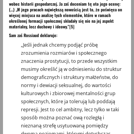
wobec historii gospodarczej. Ja zaś doceniam tę oto jego ocenę:
(…) „W jego pracach największą nowością jest to, że poświęca on
więcej miejsca na analizę tych elementów, które w ramach
określonej formacji społecznej składały się nie na jej aspekt
materialny, lecz duchowy i ideowy.”
[5]
Sam zaś Rossiaud deklaruje:
„Jeśli jednak chcemy podjąć próbę
zrozumienia rozmiarów i społecznego
znaczenia prostytucji, to przede wszystkim
musimy określić ją w odniesieniu do struktur
demograficznych i struktury małżeństw, do
normy i dewiacji seksualnej, do wartości
kulturowych i zbiorowej mentalności grup
społecznych, które ja tolerują lub poddają
represji. Jest to cel ambitny, lecz tylko w taki
sposób można poznać ową rozległą i
nieznaną strefę usytuowaną pomiędzy
dwoma poziomami, którymi dotychczas