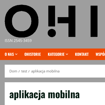
Przejdź
do
treści
ISSN 2545-3459
O NAS
OHISTORIE
KATEGORIE
KONTAKT
WSPÓ
Dom
test
aplikacja mobilna
aplikacja mobilna