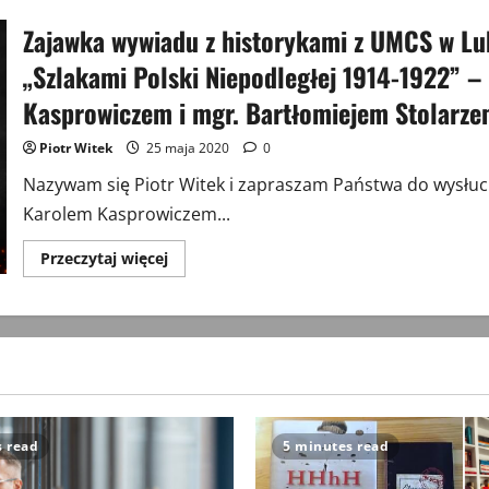
Zajawka wywiadu z historykami z UMCS w Lub
„Szlakami Polski Niepodległej 1914-1922” 
Kasprowiczem i mgr. Bartłomiejem Stolarz
Piotr Witek
25 maja 2020
0
Nazywam się Piotr Witek i zapraszam Państwa do wysłu
Karolem Kasprowiczem...
Przeczytaj
Przeczytaj więcej
więcej
o
Zajawka
wywiadu
z
historykami
z
UMCS
w
Lublinie
–
twórcami
s read
5 minutes read
aplikacji
mobilnej
„Szlakami