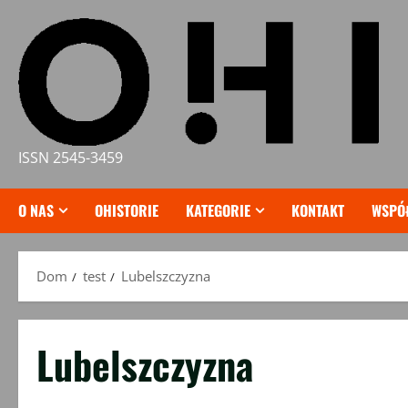
Przejdź
do
treści
ISSN 2545-3459
O NAS
OHISTORIE
KATEGORIE
KONTAKT
WSPÓ
Dom
test
Lubelszczyzna
Lubelszczyzna