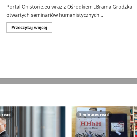
pamięci
o
Portal Ohistorie.eu wraz z Ośrodkiem „Brama Grodzka – 
tych
otwartych seminariów humanistycznych...
wydarzeniach
Przeczytaj
Przeczytaj więcej
więcej
o
II
Seminarium:
3
grudnia
2018
r.,
godz.
19:00
s read
5 minutes read