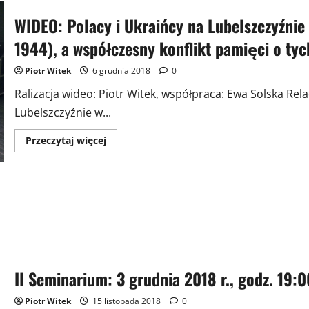
WIDEO: Polacy i Ukraińcy na Lubelszczyźnie
1944), a współczesny konflikt pamięci o ty
Piotr Witek
6 grudnia 2018
0
Ralizacja wideo: Piotr Witek, współpraca: Ewa Solska Rela
Lubelszczyźnie w...
Przeczytaj
Przeczytaj więcej
więcej
o
WIDEO:
Polacy
i
Ukraińcy
na
Lubelszczyźnie
w
latach
okupacji
niemieckiej
(1939–
II Seminarium: 3 grudnia 2018 r., godz. 19:0
1944),
a
współczesny
Piotr Witek
15 listopada 2018
0
konflikt