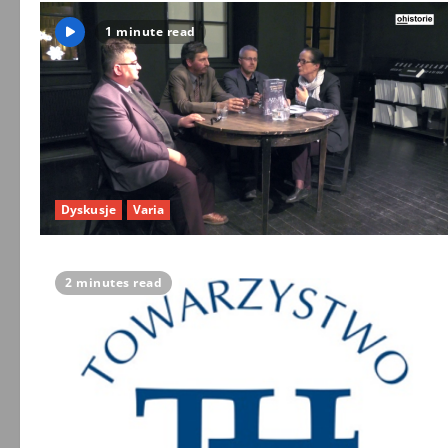
1 minute read
Dyskusje
Varia
2 minutes read