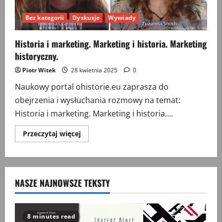
Bez kategorii
Dyskusje
Wywiady
Historia i marketing. Marketing i historia. Marketing
historyczny.
Piotr Witek
28 kwietnia 2025
0
Naukowy portal ohistorie.eu zaprasza do
obejrzenia i wysłuchania rozmowy na temat:
Historia i marketing. Marketing i historia....
Przeczytaj
Przeczytaj więcej
więcej
o
Historia
i
marketing.
Marketing
NASZE NAJNOWSZE TEKSTY
i
historia.
Marketing
historyczny.
8 minutes read