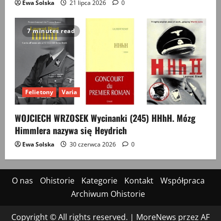
Ewa Solska
21 lipca 2026
0
7 minutes read
Felietony
Varia
WOJCIECH WRZOSEK Wycinanki (245) HHhH. Mózg
Himmlera nazywa się Heydrich
Ewa Solska
30 czerwca 2026
0
O nas
Ohistorie
Kategorie
Kontakt
Współpraca
Archiwum Ohistorie
Copyright © All rights reserved.
|
MoreNews
przez AF