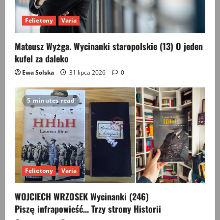
Felietony
Varia
Mateusz Wyżga. Wycinanki staropolskie (13) O jeden
kufel za daleko
Ewa Solska
31 lipca 2026
0
5 minutes read
Felietony
Varia
WOJCIECH WRZOSEK Wycinanki (246)
Piszę infrapowieść… Trzy strony Historii