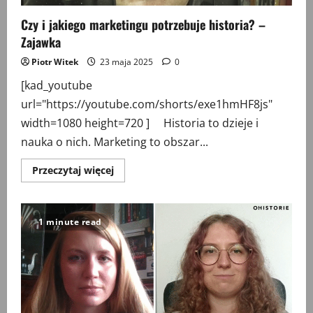
Czy i jakiego marketingu potrzebuje historia? –
Zajawka
Piotr Witek
23 maja 2025
0
[kad_youtube
url="https://youtube.com/shorts/exe1hmHF8js"
width=1080 height=720 ] Historia to dzieje i
nauka o nich. Marketing to obszar...
Przeczytaj
Przeczytaj więcej
więcej
o
Czy
i
jakiego
1 minute read
marketingu
potrzebuje
historia?
–
Zajawka