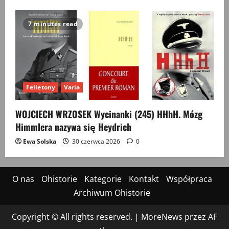
7 minutes read
Felietony
Varia
WOJCIECH WRZOSEK Wycinanki (245) HHhH. Mózg
Himmlera nazywa się Heydrich
Ewa Solska
30 czerwca 2026
0
O nas
Ohistorie
Kategorie
Kontakt
Współpraca
Archiwum Ohistorie
Copyright © All rights reserved.
|
MoreNews
przez AF