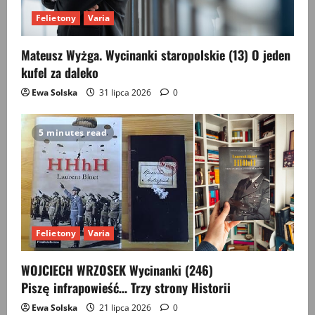
Felietony
Varia
Mateusz Wyżga. Wycinanki staropolskie (13) O jeden
kufel za daleko
Ewa Solska
31 lipca 2026
0
5 minutes read
Felietony
Varia
WOJCIECH WRZOSEK Wycinanki (246)
Piszę infrapowieść… Trzy strony Historii
Ewa Solska
21 lipca 2026
0