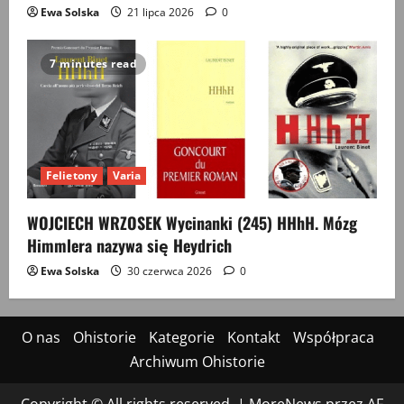
Ewa Solska
21 lipca 2026
0
7 minutes read
Felietony
Varia
WOJCIECH WRZOSEK Wycinanki (245) HHhH. Mózg
Himmlera nazywa się Heydrich
Ewa Solska
30 czerwca 2026
0
O nas
Ohistorie
Kategorie
Kontakt
Współpraca
Archiwum Ohistorie