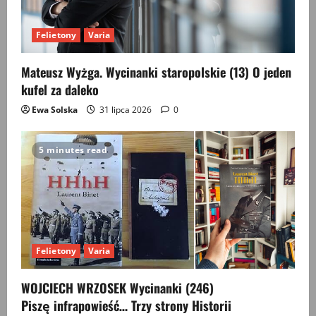
Felietony
Varia
Mateusz Wyżga. Wycinanki staropolskie (13) O jeden
kufel za daleko
Ewa Solska
31 lipca 2026
0
5 minutes read
Felietony
Varia
WOJCIECH WRZOSEK Wycinanki (246)
Piszę infrapowieść… Trzy strony Historii