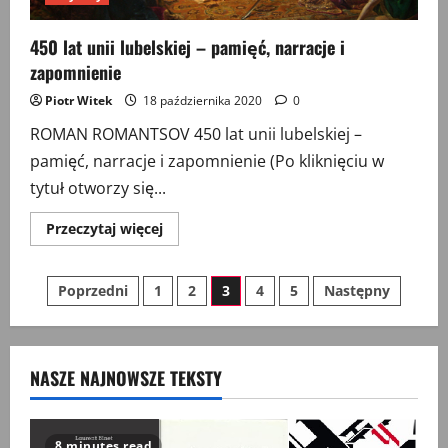
450 lat unii lubelskiej – pamięć, narracje i
zapomnienie
Piotr Witek
18 października 2020
0
ROMAN ROMANTSOV 450 lat unii lubelskiej –
pamięć, narracje i zapomnienie (Po kliknięciu w
tytuł otworzy się...
Przeczytaj
Przeczytaj więcej
więcej
o
450
Stronicowanie
lat
Poprzedni
1
2
3
4
5
Następny
unii
lubelskiej
wpisów
–
pamięć,
narracje
i
NASZE NAJNOWSZE TEKSTY
zapomnienie
8 minutes read