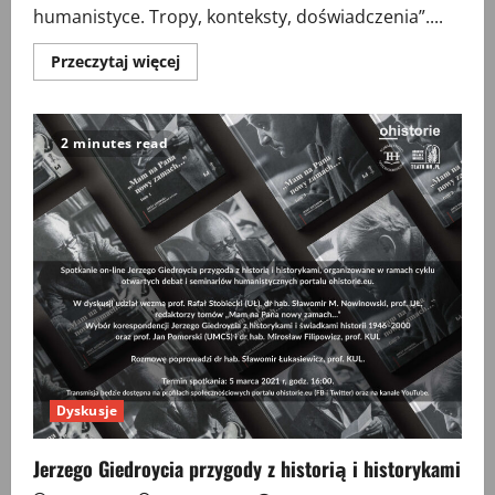
humanistyce. Tropy, konteksty, doświadczenia”....
Przeczytaj
Przeczytaj więcej
więcej
o
Zwrot
ludowy
w
2 minutes read
humanistyce.
Tropy,
konteksty,
doświadczenia
Dyskusje
Jerzego Giedroycia przygody z historią i historykami