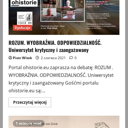
z
udziałem
prof.
Rafała
Stobieckiego
Dyskusje
ROZUM. WYOBRAŹNIA. ODPOWIEDZIALNOŚĆ.
Uniwersytet krytyczny i zaangażowany
Piotr Witek
2 czerwca 2021
0
Portal ohistorie.eu zaprasza na debatę: ROZUM .
WYOBRAŹNIA. ODPOWIEDZIALNOŚĆ. Uniwersytet
krytyczny i zaangażowany Gośćmi portalu
ohistorie.eu są:...
Przeczytaj
Przeczytaj więcej
więcej
o
ROZUM.
WYOBRAŹNIA.
ODPOWIEDZIALNOŚĆ.
1 minute read
Uniwersytet