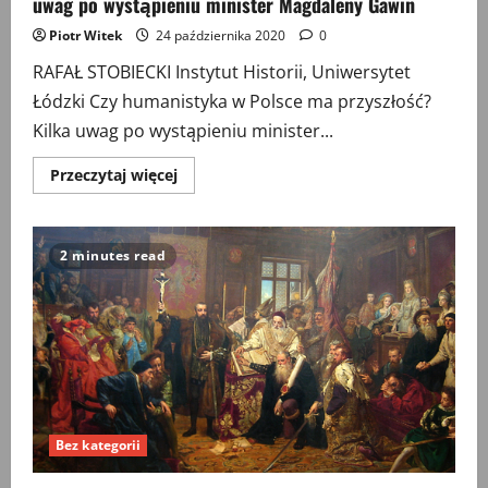
uwag po wystąpieniu minister Magdaleny Gawin
Piotr Witek
24 października 2020
0
RAFAŁ STOBIECKI Instytut Historii, Uniwersytet
Łódzki Czy humanistyka w Polsce ma przyszłość?
Kilka uwag po wystąpieniu minister...
Przeczytaj
Przeczytaj więcej
więcej
o
Czy
humanistyka
w
2 minutes read
Polsce
ma
przyszłość?
Kilka
uwag
po
wystąpieniu
minister
Magdaleny
Gawin
Bez kategorii