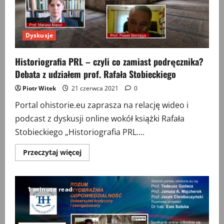
Dyskusje
Historiografia PRL – czyli co zamiast podręcznika?
Debata z udziałem prof. Rafała Stobieckiego
Piotr Witek
21 czerwca 2021
0
Portal ohistorie.eu zaprasza na relację wideo i
podcast z dyskusji online wokół książki Rafała
Stobieckiego „Historiografia PRL....
Przeczytaj
Przeczytaj więcej
więcej
o
Historiografia
PRL
–
1 minute read
czyli
co
zamiast
podręcznika?
Debata