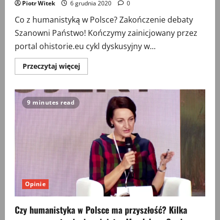
Piotr Witek
6 grudnia 2020
0
Co z humanistyką w Polsce? Zakończenie debaty
Szanowni Państwo! Kończymy zainicjowany przez
portal ohistorie.eu cykl dyskusyjny w...
Przeczytaj
Przeczytaj więcej
więcej
o
Co
z
humanistyką
9 minutes read
w
Polsce?
Zakończenie
debaty
Opinie
Czy humanistyka w Polsce ma przyszłość? Kilka