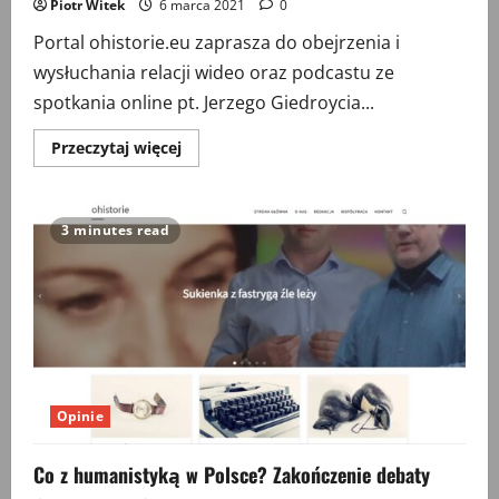
Piotr Witek
6 marca 2021
0
Portal ohistorie.eu zaprasza do obejrzenia i
wysłuchania relacji wideo oraz podcastu ze
spotkania online pt. Jerzego Giedroycia...
Przeczytaj
Przeczytaj więcej
więcej
o
Jerzego
Giedroycia
przygody
3 minutes read
z
historią
i
historykami
Opinie
Co z humanistyką w Polsce? Zakończenie debaty