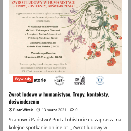
krytyczny
i
zaangażowany
Wywiady
Zwrot ludowy w humanistyce. Tropy, konteksty,
doświadczenia
Piotr Witek
13 marca 2021
0
Szanowni Państwo! Portal ohistorie.eu zaprasza na
kolejne spotkanie online pt. „Zwrot ludowy w