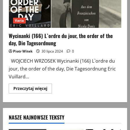
Varia
Wycinanki (166) L`ordre du jour, the order of the
day, Die Tagesordnung
Piotr Witek
30 lipca 2024
0
WOJCIECH WRZOSEK Wycinanki (166) L`ordre du
jour, the order of the day, Die Tagesordnung Eric
Vuillard...
Przeczytaj
Przeczytaj więcej
więcej
o
Wycinanki
(166)
L`ordre
du
NASZE NAJNOWSZE TEKSTY
jour,
the
order
of