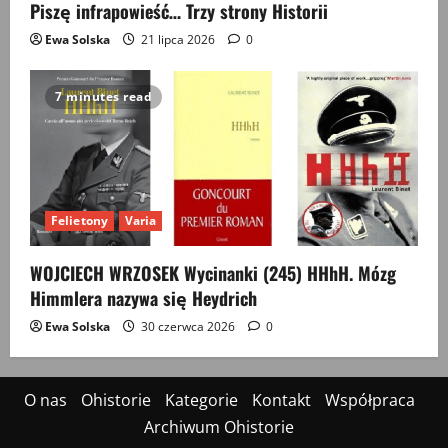
Piszę infrapowieść… Trzy strony Historii
Ewa Solska
21 lipca 2026
0
7 minutes read
Felietony
Varia
WOJCIECH WRZOSEK Wycinanki (245) HHhH. Mózg
Himmlera nazywa się Heydrich
Ewa Solska
30 czerwca 2026
0
O nas
Ohistorie
Kategorie
Kontakt
Współpraca
Archiwum Ohistorie