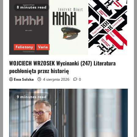
the
day,
8 minutes read
Die
Tagesordnung
Felietony
Varia
WOJCIECH WRZOSEK Wycinanki (247) Literatura
pochłonięta przez historię
Ewa Solska
4 sierpnia 2026
0
9 minutes read