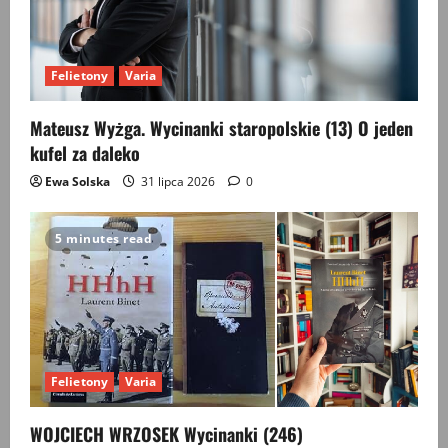
Felietony
Varia
Mateusz Wyżga. Wycinanki staropolskie (13) O jeden
kufel za daleko
Ewa Solska
31 lipca 2026
0
5 minutes read
Felietony
Varia
WOJCIECH WRZOSEK Wycinanki (246)