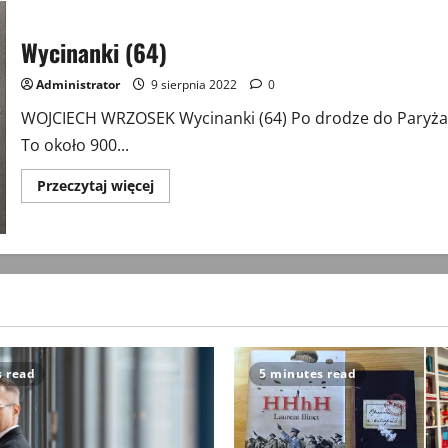
Wycinanki (64)
Administrator
9 sierpnia 2022
0
WOJCIECH WRZOSEK Wycinanki (64) Po drodze do Paryża 
To około 900...
Przeczytaj
Przeczytaj więcej
więcej
o
Wycinanki
(64)
s read
5 minutes read