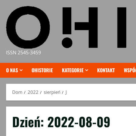
Przejdź
do
treści
ISSN 2545-3459
O NAS
OHISTORIE
KATEGORIE
KONTAKT
WSPÓ
Dom
2022
sierpień
J
Dzień:
2022-08-09