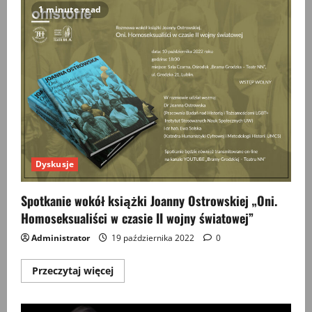
krajobrazu
1 minute read
kulturowego.
Szczebrzeszyn/Biłgoraj/Sochy/
Bełżec
Dyskusje
Spotkanie wokół książki Joanny Ostrowskiej „Oni.
Homoseksualiści w czasie II wojny światowej”
Administrator
19 października 2022
0
Przeczytaj
Przeczytaj więcej
więcej
o
Spotkanie
wokół