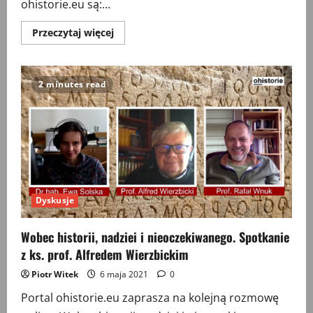
ohistorie.eu są:...
Przeczytaj
Przeczytaj więcej
więcej
o
ROZUM.
WYOBRAŹNIA.
ODPOWIEDZIALNOŚĆ.
2 minutes read
Uniwersytet
krytyczny
i
zaangażowany
Dyskusje
Wobec historii, nadziei i nieoczekiwanego. Spotkanie
z ks. prof. Alfredem Wierzbickim
Piotr Witek
6 maja 2021
0
Portal ohistorie.eu zaprasza na kolejną rozmowę