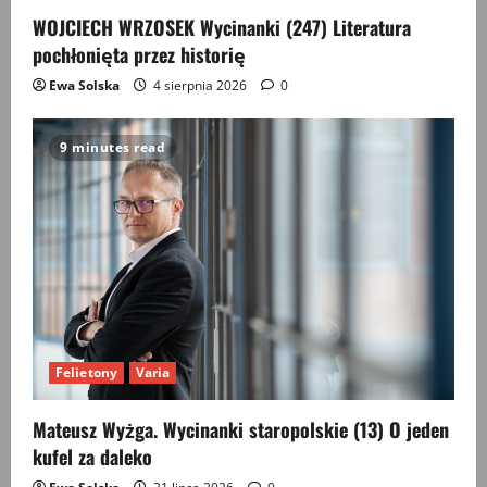
WOJCIECH WRZOSEK Wycinanki (247) Literatura
pochłonięta przez historię
Ewa Solska
4 sierpnia 2026
0
9 minutes read
Felietony
Varia
Mateusz Wyżga. Wycinanki staropolskie (13) O jeden
kufel za daleko