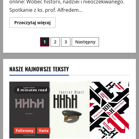
online: Wobec historii, nadziei i nieoczekiwanego.
Spotkanie z ks. prof. Alfredem...
Przeczytaj
Przeczytaj więcej
więcej
o
Wobec
Stronicowanie
historii,
1
2
3
Następny
nadziei
i
wpisów
nieoczekiwanego.
Spotkanie
z
ks.
NASZE NAJNOWSZE TEKSTY
prof.
Alfredem
Wierzbickim
8 minutes read
Felietony
Varia