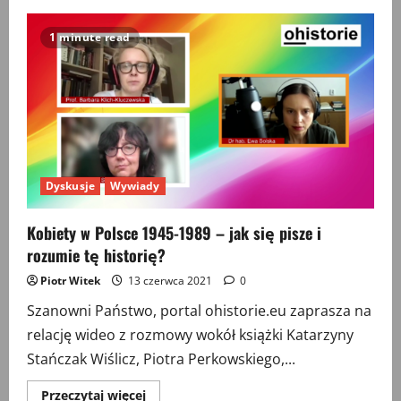
Wokół
„Wycinanek”.
Publicystyka
1 minute read
prof.
Wojciecha
Wrzoska
Dyskusje
Wywiady
Kobiety w Polsce 1945-1989 – jak się pisze i
rozumie tę historię?
Piotr Witek
13 czerwca 2021
0
Szanowni Państwo, portal ohistorie.eu zaprasza na
relację wideo z rozmowy wokół książki Katarzyny
Stańczak Wiślicz, Piotra Perkowskiego,...
Przeczytaj
Przeczytaj więcej