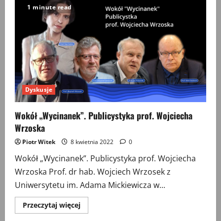
książki
1 minute read
Joanny
Ostrowskiej
„Oni.
Homoseksualiści
w
czasie
II
wojny
światowej”
Dyskusje
Wokół „Wycinanek”. Publicystyka prof. Wojciecha
Wrzoska
Piotr Witek
8 kwietnia 2022
0
Wokół „Wycinanek”. Publicystyka prof. Wojciecha
Wrzoska Prof. dr hab. Wojciech Wrzosek z
Uniwersytetu im. Adama Mickiewicza w...
Przeczytaj
Przeczytaj więcej
więcej
o