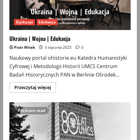
Dyskusje
Edukacja
Ukraina | Wojna | Edukacja
Piotr Witek
3 stycznia 2025
0
Naukowy portal ohistorie.eu Katedra Humanistyki
Cyfrowej i Metodologii Historii UMCS Centrum
Badań Historycznych PAN w Berlinie Ośrodek...
Przeczytaj
Przeczytaj więcej
więcej
o
Ukraina
|
Wojna
1 minute read
|
Edukacja