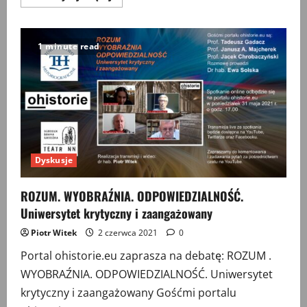
więcej
o
Kobiety
w
Polsce
1 minute read
1945-
1989
–
jak
się
pisze
i
rozumie
tę
historię?
Dyskusje
ROZUM. WYOBRAŹNIA. ODPOWIEDZIALNOŚĆ.
Uniwersytet krytyczny i zaangażowany
Piotr Witek
2 czerwca 2021
0
Portal ohistorie.eu zaprasza na debatę: ROZUM .
WYOBRAŹNIA. ODPOWIEDZIALNOŚĆ. Uniwersytet
krytyczny i zaangażowany Gośćmi portalu