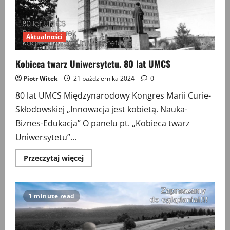
Aktualności
Kobieca twarz Uniwersytetu. 80 lat UMCS
Piotr Witek
21 października 2024
0
80 lat UMCS Międzynarodowy Kongres Marii Curie-
Skłodowskiej „Innowacja jest kobietą. Nauka-
Biznes-Edukacja” O panelu pt. „Kobieca twarz
Uniwersytetu”...
Przeczytaj
Przeczytaj więcej
więcej
o
Kobieca
twarz
Uniwersytetu.
1 minute read
80
lat
UMCS