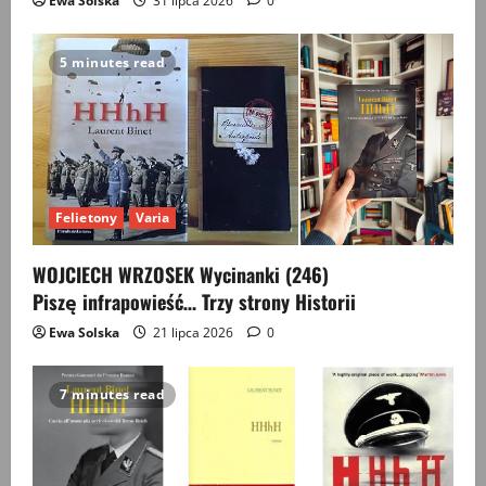
Ewa Solska
31 lipca 2026
0
5 minutes read
Felietony
Varia
WOJCIECH WRZOSEK Wycinanki (246)
Piszę infrapowieść… Trzy strony Historii
Ewa Solska
21 lipca 2026
0
7 minutes read