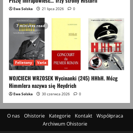
Piszę infrapowieść… Trzy strony Historii
Ewa Solska
21 lipca 2026
0
7 minutes read
Felietony
Varia
WOJCIECH WRZOSEK Wycinanki (245) HHhH. Mózg
Himmlera nazywa się Heydrich
Ewa Solska
30 czerwca 2026
0
O nas
Ohistorie
Kategorie
Kontakt
Współpraca
Archiwum Ohistorie