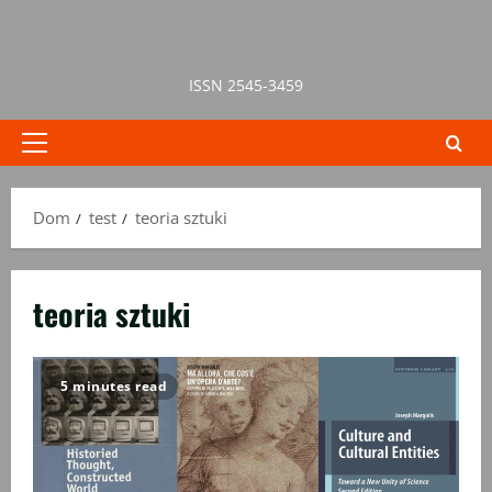
Przejdź
do
treści
ISSN 2545-3459
Menu
główne
Dom
test
teoria sztuki
teoria sztuki
5 minutes read