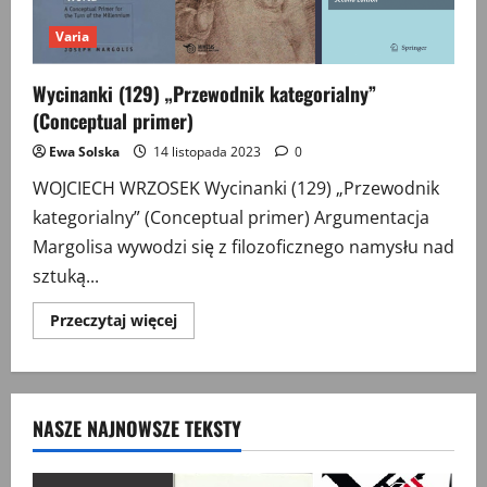
Varia
Wycinanki (129) „Przewodnik kategorialny”
(Conceptual primer)
Ewa Solska
14 listopada 2023
0
WOJCIECH WRZOSEK Wycinanki (129) „Przewodnik
kategorialny” (Conceptual primer) Argumentacja
Margolisa wywodzi się z filozoficznego namysłu nad
sztuką...
Przeczytaj
Przeczytaj więcej
więcej
o
Wycinanki
(129)
„Przewodnik
kategorialny”
NASZE NAJNOWSZE TEKSTY
(Conceptual
primer)