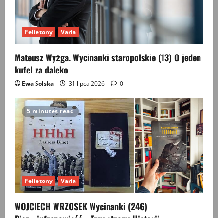
Felietony
Varia
Mateusz Wyżga. Wycinanki staropolskie (13) O jeden
kufel za daleko
Ewa Solska
31 lipca 2026
0
5 minutes read
Felietony
Varia
WOJCIECH WRZOSEK Wycinanki (246)